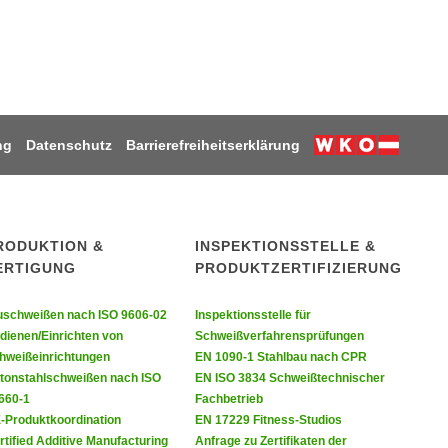
ng
Datenschutz
Barrierefreiheitserklärung
Weiter zur W
RODUKTION &
INSPEKTIONSSTELLE &
ERTIGUNG
PRODUKTZERTIFIZIERUNG
uschweißen nach ISO 9606-02
Inspektionsstelle für
dienen/Einrichten von
Schweißverfahrensprüfungen
hweißeinrichtungen
EN 1090-1 Stahlbau nach CPR
tonstahlschweißen nach ISO
EN ISO 3834 Schweißtechnischer
660-1
Fachbetrieb
-Produktkoordination
EN 17229 Fitness-Studios
rtified Additive Manufacturing
Anfrage zu Zertifikaten der