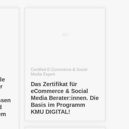
Certified E-Commerce & Social
Media Expert
le
Das Zertifikat für
r
eCommerce & Social
Media Berater:innen. Die
ssen
Basis im Programm
d
KMU DIGITAL!
em