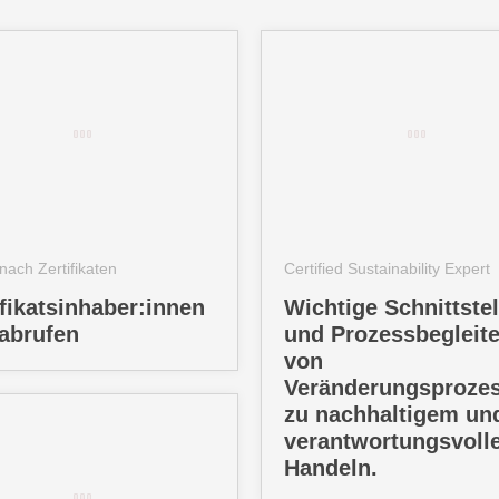
issen
nach Zertifikaten
Certified Sustainability Expert
ifikatsinhaber:innen
Wichtige Schnittstel
 abrufen
und Prozessbegleite
von
Veränderungsproze
zu nachhaltigem un
verantwortungsvoll
Handeln.