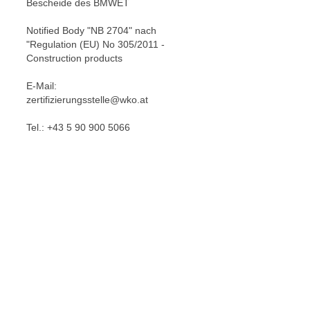
Bescheide des BMWET
e
n
n
d
Notified Body "NB 2704" nach
E
"Regulation (EU) No 305/2011 -
e
U
Construction products
n
-
w
E-Mail:
U
i
zertifizierungsstelle@wko.at
S
r
A
Tel.: +43 5 90 900 5066
z
u
i
n
e
t
l
e
o
r
r
w
i
o
e
r
n
f
t
e
i
n