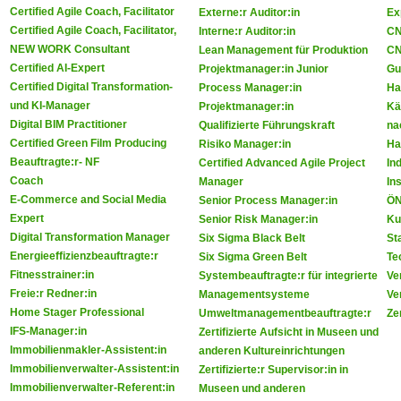
Certified Agile Coach, Facilitator
Externe:r Auditor:in
Ex
Certified Agile Coach, Facilitator,
Interne:r Auditor:in
CN
NEW WORK Consultant
Lean Management für Produktion
CN
Certified AI-Expert
Projektmanager:in Junior
Gu
Certified Digital Transformation-
Process Manager:in
Ha
und KI-Manager
Projektmanager:in
Kä
Digital BIM Practitioner
Qualifizierte Führungskraft
na
Certified Green Film Producing
Risiko Manager:in
Ha
Beauftragte:r- NF
Certified Advanced Agile Project
In
Coach
Manager
In
E-Commerce and Social Media
Senior Process Manager:in
ÖN
Expert
Senior Risk Manager:in
Ku
Digital Transformation Manager
Six Sigma Black Belt
St
Energieeffizienzbeauftragte:r
Six Sigma Green Belt
Te
Fitnesstrainer:in
Systembeauftragte:r für integrierte
Ve
Freie:r Redner:in
Managementsysteme
Ve
Home Stager Professional
Umweltmanagementbeauftragte:r
Zer
IFS-Manager:in
Zertifizierte Aufsicht in Museen und
Immobilienmakler-Assistent:in
anderen Kultureinrichtungen
Immobilienverwalter-Assistent:in
Zertifizierte:r Supervisor:in in
Immobilienverwalter-Referent:in
Museen und anderen