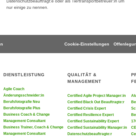
Datenschutzbeauftragt:e oder als Tiertransportbetreuer:in um
nur einige zu nennen.
en
Cookie-Einstellungen
Offenlegu
DIENSTLEISTUNG
QUALITÄT &
P
MANAGEMENT
F
Agile Coach
ie uns auf Facebook
 Sie uns auf Youtube
Änderungsschneider:in
Certified Agile Project Manager:in
Al
Berufsfotografie Neu
Certified Black Out Beauftragte:r
Be
Berufsfotografie Plus
Certified Crisis Expert
Sc
Business Coach & Change
Certified Resilience Expert
Be
Management Consultant
Certified Sustainability Expert
17
Business Trainer, Coach & Change
Certified Sustainability Manager:in
CE
Management Consultant
Datenschutzbeauftragte:r
Ce