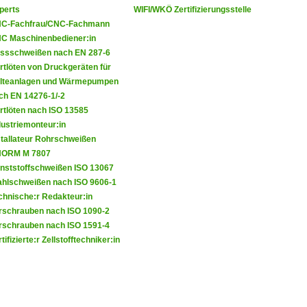
perts
WIFI/WKÖ Zertifizierungsstelle
C-Fachfrau/CNC-Fachmann
C Maschinenbediener:in
ssschweißen nach EN 287-6
rtlöten von Druckgeräten für
lteanlagen und Wärmepumpen
ch EN 14276-1/-2
rtlöten nach ISO 13585
dustriemonteur:in
stallateur Rohrschweißen
ORM M 7807
nststoffschweißen ISO 13067
ahlschweißen nach ISO 9606-1
chnische:r Redakteur:in
rschrauben nach ISO 1090-2
rschrauben nach ISO 1591-4
tifizierte:r Zellstofftechniker:in