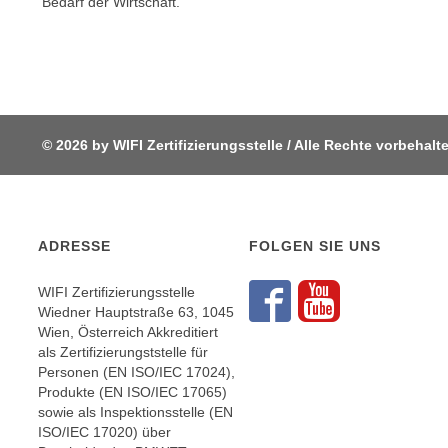
Bedarf der Wirtschaft.
c
i
h
e
u
r
t
e
z
n
a
“
© 2026 by WIFI Zertifizierungsstelle / Alle Rechte vorbehalt
b
k
k
l
o
i
m
c
m
ADRESSE
FOLGEN SIE UNS
k
e
e
n
WIFI Zertifizierungsstelle
n
Folgen S
Folgen
Wiedner Hauptstraße 63, 1045
z
,
Wien, Österreich Akkreditiert
w
v
als Zertifizierungststelle für
i
e
Personen (EN ISO/IEC 17024),
s
Produkte (EN ISO/IEC 17065)
r
c
sowie als Inspektionsstelle (EN
w
ISO/IEC 17020) über
h
e