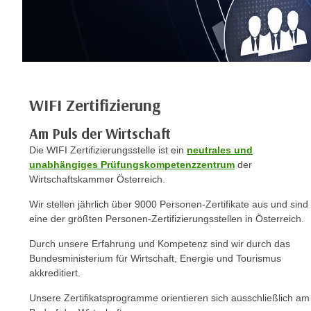
n
s
n
i
S
c
i
h
e
n
a
i
WIFI Zertifizierung
u
c
f
h
Am Puls der Wirtschaft
„
t
Die WIFI Zertifizierungsstelle ist ein
neutrales und
A
d
unabhängiges Prüfungskompetenzzentrum
der
l
Wirtschaftskammer Österreich.
e
l
m
e
Wir stellen jährlich über 9000 Personen-Zertifikate aus und sind
D
a
eine der größten Personen-Zertifizierungsstellen in Österreich.
a
k
Durch unsere Erfahrung und Kompetenz sind wir durch das
t
z
Bundesministerium für Wirtschaft, Energie und Tourismus
e
e
akkreditiert.
n
p
s
Unsere Zertifikatsprogramme orientieren sich ausschließlich am
t