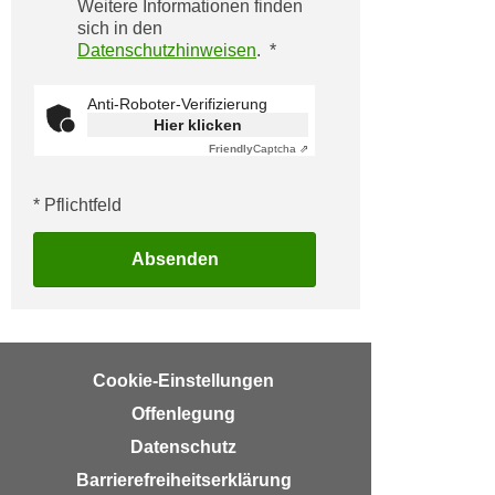
Weitere Informationen finden
i
e
sich in den
k
F
Datenschutzhinweisen
.
a
u
n
n
Anti-Roboter-Verifizierung
i
k
Hier klicken
s
t
Friendly
Captcha ⇗
c
i
h
o
* Pflichtfeld
e
n
n
d
Absenden
U
e
n
r
t
W
e
e
r
Cookie-Einstellungen
b
n
Offenlegung
s
e
e
Datenschutz
h
i
Barrierefreiheitserklärung
m
t