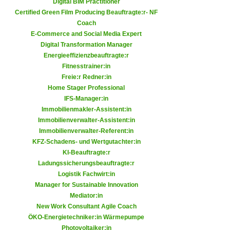
Digital BIM Practitioner
h
e
Certified Green Film Producing Beauftragte:r- NF
u
r
Coach
t
e
E-Commerce and Social Media Expert
z
n
Digital Transformation Manager
a
Energieeffizienzbeauftragte:r
“
b
Fitnesstrainer:in
k
k
Freie:r Redner:in
l
Home Stager Professional
o
i
IFS-Manager:in
m
c
Immobilienmakler-Assistent:in
m
k
Immobilienverwalter-Assistent:in
e
e
Immobilienverwalter-Referent:in
n
KFZ-Schadens- und Wertgutachter:in
n
z
KI-Beauftragte:r
,
w
Ladungssicherungsbeauftragte:r
v
Logistik Fachwirt:in
i
e
Manager for Sustainable Innovation
s
r
Mediator:in
c
w
New Work Consultant Agile Coach
h
e
ÖKO-Energietechniker:in Wärmepumpe
e
Photovoltaiker:in
n