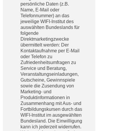
n
persönliche Daten (z.B.
h
u
Name, E-Mail oder
C
Telefonnummer) an das
r
o
jeweilige WIFI-Institut des
C
auswählten Bundeslands für
o
o
folgende
k
o
Direktmarketingzwecke
i
k
übermittelt werden: Der
e
Kontaktaufnahme per E-Mail
i
s
oder Telefon zu
e
Zufriedenheitsumfragen zu
v
s
Service und Beratung,
o
,
Veranstaltungseinladungen,
n
d
Gutscheine, Gewinnspiele
U
sowie die Zusendung von
i
S
Marketing- und
e
Produktinformationen in
-
f
Zusammenhang mit Aus- und
a
ü
Fortbildungskursen durch das
m
r
WIFI-Institut im ausgewählten
e
Bundesland. Die Einwilligung
d
r
kann ich jederzeit widerrufen.
i