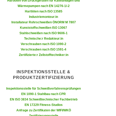
Hartlöten von Druckgeräten für Kälteanlagen und
n
e
Wärmepumpen nach EN 14276-1/-2
,
Hartlöten nach ISO 13585
l
g
Industriemonteur:in
e
e
Installateur Rohrschweißen ÖNORM M 7807
v
Kunststoffschweißen ISO 13067
l
a
Stahlschweißen nach ISO 9606-1
a
n
Technische:r Redakteur:in
n
t
Verschrauben nach ISO 1090-2
g
e
Verschrauben nach ISO 1591-4
e
Zertifizierte:r Zellstofftechniker:in
I
n
n
I
h
INSPEKTIONSSTELLE &
h
a
PRODUKTZERTIFIZIERUNG
r
l
e
t
Inspektionsstelle für Schweißverfahrensprüfungen
d
e
EN 1090-1 Stahlbau nach CPR
u
a
EN ISO 3834 Schweißtechnischer Fachbetrieb
r
EN 17229 Fitness-Studios
n
c
Anfrage zu Zertifikaten der WIFI/WKÖ
z
h
Zertifizierungsstelle