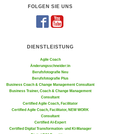
n
FOLGEN SIE UNS
i
S
c
i
h
e
Folgen Sie uns 
Folgen Sie un
n
a
i
u
c
f
DIENSTLEISTUNG
h
„
t
A
Agile Coach
d
Änderungsschneider:in
l
e
Berufsfotografie Neu
l
m
Berufsfotografie Plus
e
Business Coach & Change Management Consultant
D
a
Business Trainer, Coach & Change Management
a
k
Consultant
t
z
Certified Agile Coach, Facilitator
e
e
Certified Agile Coach, Facilitator, NEW WORK
n
Consultant
p
s
Certified AI-Expert
t
c
Certified Digital Transformation- und KI-Manager
i