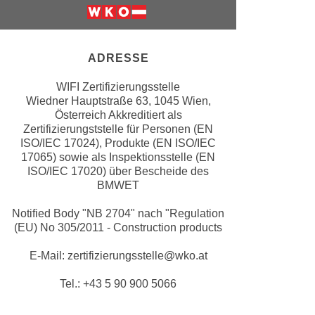
e
e
Weiter zur Website der Wirschfatska
n
n
e
o
ADRESSE
i
t
n
w
WIFI Zertifizierungsstelle
s
e
Wiedner Hauptstraße 63, 1045 Wien,
e
Österreich Akkreditiert als
n
t
Zertifizierungststelle für Personen (EN
d
ISO/IEC 17024), Produkte (EN ISO/IEC
z
i
17065) sowie als Inspektionsstelle (EN
e
g
ISO/IEC 17020) über Bescheide des
n
s
BMWET
,
i
w
Notified Body "NB 2704" nach "Regulation
n
(EU) No 305/2011 - Construction products
e
d
l
.
E-Mail: zertifizierungsstelle@wko.at
c
W
h
Tel.: +43 5 90 900 5066
e
e
n
s