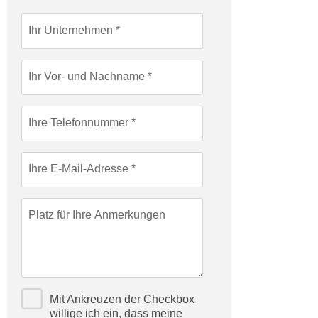
c
i
h
Ihr Unternehmen
m
t
m
e
u
Ihr Vor- und Nachname
n
n
S
g
i
v
Ihre Telefonnummer
e
e
,
r
d
Ihre E-Mail-Adresse
w
a
e
s
n
Platz für Ihre Anmerkungen
s
d
w
e
i
n
r
w
a
i
Mit Ankreuzen der Checkbox
u
r
willige ich ein, dass meine
c