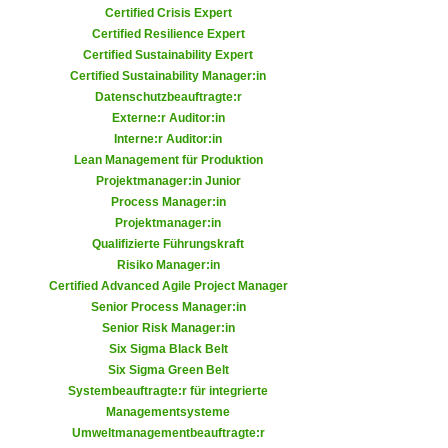
r
Certified Crisis Expert
a
t
Certified Resilience Expert
b
e
Certified Sustainability Expert
e
Certified Sustainability Manager:in
C
n
Datenschutzbeauftragte:r
o
.
Externe:r Auditor:in
o
Interne:r Auditor:in
W
k
Lean Management für Produktion
e
i
Projektmanager:in Junior
n
e
Process Manager:in
n
s
Projektmanager:in
S
Qualifizierte Führungskraft
z
i
Risiko Manager:in
u
e
Certified Advanced Agile Project Manager
A
Senior Process Manager:in
d
n
Senior Risk Manager:in
e
a
Six Sigma Black Belt
r
l
Six Sigma Green Belt
C
y
Systembeauftragte:r für integrierte
o
Managementsysteme
s
o
Umweltmanagementbeauftragte:r
e