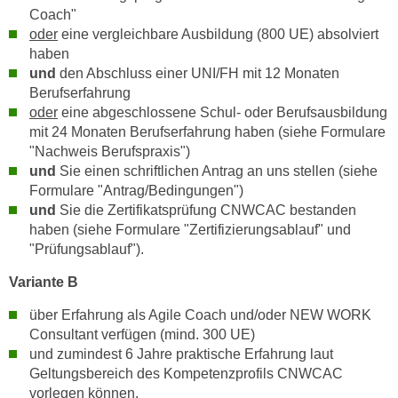
n
Coach"
i
S
oder
eine vergleichbare Ausbildung (800 UE) absolviert
c
i
haben
h
e
und
den Abschluss einer UNI/FH mit 12 Monaten
n
a
Berufserfahrung
i
oder
eine abgeschlossene Schul- oder Berufsausbildung
u
c
mit 24 Monaten Berufserfahrung haben (siehe Formulare
f
h
"Nachweis Berufspraxis")
„
t
und
Sie einen schriftlichen Antrag an uns stellen (siehe
A
Formulare "Antrag/Bedingungen")
d
l
und
Sie die Zertifikatsprüfung CNWCAC bestanden
e
l
haben (siehe Formulare "Zertifizierungsablauf" und
m
e
"Prüfungsablauf").
D
a
a
Variante B
k
t
z
über Erfahrung als Agile Coach und/oder NEW WORK
e
e
Consultant verfügen (mind. 300 UE)
n
p
und zumindest 6 Jahre praktische Erfahrung laut
s
t
Geltungsbereich des Kompetenzprofils CNWCAC
c
i
vorlegen können.