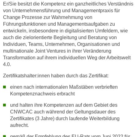
i
Er/Sie besitzt die Kompetenz ein ganzheitliches Verständnis
e
k
von Unternehmensführung und Managementpraxis für
F
a
Change Prozesse zur Wahrnehmung von
u
Führungsfunktionen und Managementsaufgaben zu
n
n
entwickeln, insbesondere in digitalisierten Umfeldern, wie
i
k
auch die zielorientierte Begleitung und Beratung von
s
t
Individuen, Teams, Unternehmen, Organisationen und
c
i
multinationale Joint Ventures in ihrer Veränderung
h
o
Transformation auf ihrem individuellen Weg der Arbeitswelt
e
n
4.0.
n
d
U
Zertifikatshalter:innen haben durch das Zertifikat:
e
n
r
einen nach internationalen Maßstäben verbrieften
t
W
Kompetenznachweis erbracht
e
e
r
und halten ihre Kompetenzen auf dem Gebiet des
b
CNWCAC auch während der Geltungsdauer des
n
s
Zertifikates (3 Jahre) durch laufende Weiterbildung
e
e
aufrecht.
h
i
m
gemäß der Empfehlung des EU-Rats vom Juni 2022 für
t