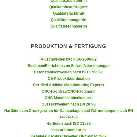
Qualitätsassistent:in
u
e
Qualitätsbeauftragte:r
b
Qualitätsfachkraft
n
i
Qualitätsmanager:in
i
e
Qualitätstechniker:in
n
t
d
e
e
n
PRODUKTION & FERTIGUNG
n
,
U
Aluschweißen nach ISO 9606-02
w
S
Bedienen/Einrichten von Schweißeinrichtungen
e
Betonstahlschweißen nach ISO 17660-1
A
r
CE-Produktkoordination
,
d
Certified Additive Manufacturing Experts
b
e
CNC-Fachfrau/CNC-Fachmann
e
n
CNC Maschinenbediener:in
i
Gussschweißen nach EN 287-6
w
w
Hartlöten von Druckgeräten für Kälteanlagen und Wärmepumpen nach EN
e
e
14276-1/-2
i
Hartlöten nach ISO 13585
l
t
Industriemonteur:in
c
e
Installateur Rohrschweißen ÖNORM M 7807