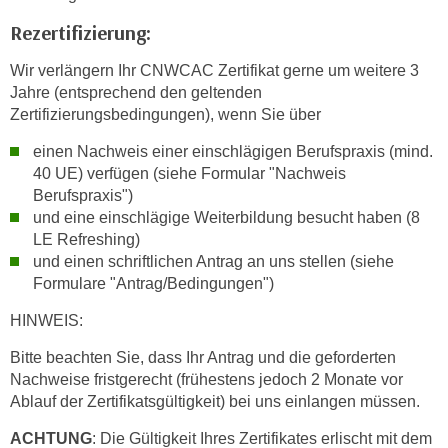
h
e
Rezertifizierung:
u
r
t
e
Wir verlängern Ihr CNWCAC Zertifikat gerne um weitere 3
z
n
Jahre (entsprechend den geltenden
a
“
Zertifizierungsbedingungen), wenn Sie über
b
k
k
einen Nachweis einer einschlägigen Berufspraxis (mind.
l
40 UE) verfügen (siehe Formular "Nachweis
o
i
Berufspraxis")
m
c
und eine einschlägige Weiterbildung besucht haben (8
m
k
LE Refreshing)
e
e
und einen schriftlichen Antrag an uns stellen (siehe
n
n
Formulare "Antrag/Bedingungen")
z
,
w
HINWEIS:
v
i
e
Bitte beachten Sie, dass Ihr Antrag und die geforderten
s
r
Nachweise fristgerecht (frühestens jedoch 2 Monate vor
c
w
Ablauf der Zertifikatsgültigkeit) bei uns einlangen müssen.
h
e
ACHTUNG
: Die Gültigkeit Ihres Zertifikates erlischt mit dem
e
n