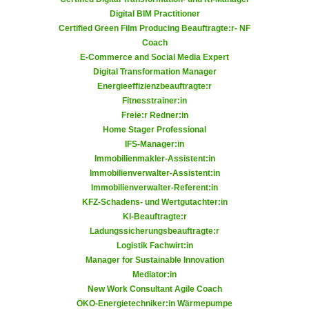
u
Digital BIM Practitioner
d
z
Certified Green Film Producing Beauftragte:r- NF
i
e
Coach
e
i
E-Commerce and Social Media Expert
C
g
Digital Transformation Manager
o
Energieeffizienzbeauftragte:r
e
o
Fitnesstrainer:in
n
k
Freie:r Redner:in
.
Home Stager Professional
i
U
IFS-Manager:in
e
m
Immobilienmakler-Assistent:in
s
I
Immobilienverwalter-Assistent:in
e
h
Immobilienverwalter-Referent:in
r
KFZ-Schadens- und Wertgutachter:in
n
h
KI-Beauftragte:r
e
o
Ladungssicherungsbeauftragte:r
n
Logistik Fachwirt:in
b
d
Manager for Sustainable Innovation
e
a
Mediator:in
n
r
New Work Consultant Agile Coach
e
ü
ÖKO-Energietechniker:in Wärmepumpe