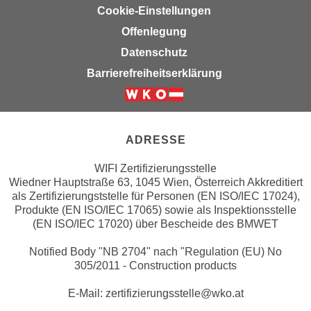
k
z
Cookie-Einstellungen
i
w
Offenlegung
e
e
Datenschutz
-
c
S
Barrierefreiheitserklärung
k
e
e
t
Weiter zur Website der Wirsc
n
z
u
u
ADRESSE
n
n
d
WIFI Zertifizierungsstelle
g
u
Wiedner Hauptstraße 63, 1045 Wien, Österreich Akkreditiert
z
m
als Zertifizierungststelle für Personen (EN ISO/IEC 17024),
u
Produkte (EN ISO/IEC 17065) sowie als Inspektionsstelle
f
s
(EN ISO/IEC 17020) über Bescheide des BMWET
ü
t
r
Notified Body "NB 2704" nach "Regulation (EU) No
i
S
305/2011 - Construction products
m
i
m
E-Mail: zertifizierungsstelle@wko.at
e
e
r