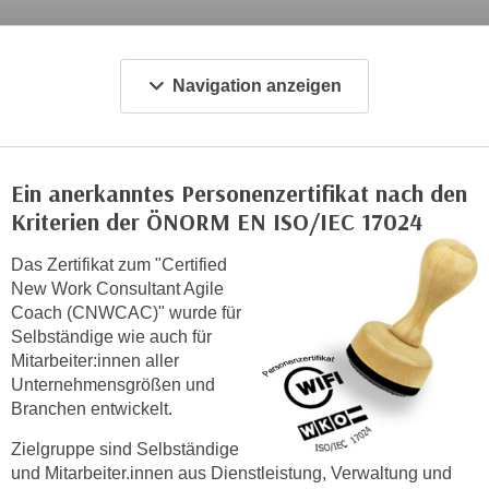
c
i
h
m
t
m
Navigation anzeigen
e
u
n
n
S
g
i
v
Ein anerkanntes Personenzertifikat nach den
e
e
Kriterien der ÖNORM EN ISO/IEC 17024
,
r
d
w
Das Zertifikat zum "Certified
a
e
New Work Consultant Agile
s
Coach (CNWCAC)" wurde für
n
s
Selbständige wie auch für
d
w
Mitarbeiter:innen aller
e
i
Unternehmensgrößen und
n
Branchen entwickelt.
r
w
a
i
Zielgruppe sind Selbständige
u
r
und Mitarbeiter.innen aus Dienstleistung, Verwaltung und
c