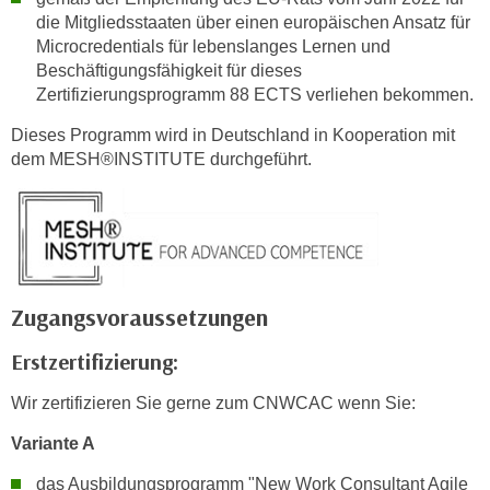
e
die Mitgliedsstaaten über einen europäischen Ansatz für
e
n
Microcredentials für lebenslanges Lernen und
n
e
Beschäftigungsfähigkeit für dieses
o
Zertifizierungsprogramm 88 ECTS verliehen bekommen.
i
t
n
w
Dieses Programm wird in Deutschland in Kooperation mit
s
e
dem MESH®INSTITUTE durchgeführt.
e
n
t
d
z
i
e
g
n
s
,
Zugangsvoraussetzungen
i
w
n
e
Erstzertifizierung:
d
l
.
Wir zertifizieren Sie gerne zum CNWCAC wenn Sie:
c
W
h
Variante A
e
e
n
das Ausbildungsprogramm "New Work Consultant Agile
s