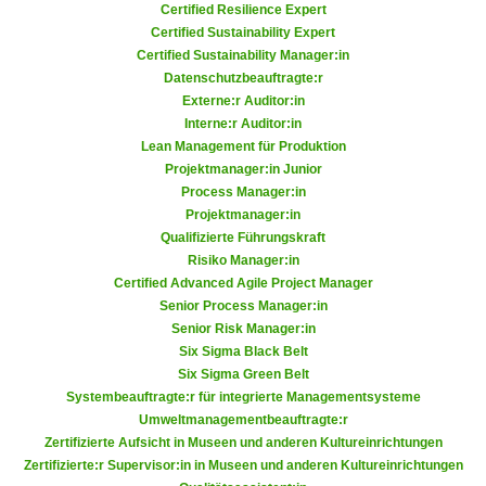
Certified Resilience Expert
a
h
Certified Sustainability Expert
t
m
Certified Sustainability Manager:in
e
e
Datenschutzbeauftragte:r
n
Externe:r Auditor:in
O
a
Interne:r Auditor:in
n
u
Lean Management für Produktion
l
Projektmanager:in Junior
c
i
Process Manager:in
h
n
Projektmanager:in
a
e
Qualifizierte Führungskraft
n
-
Risiko Manager:in
U
Certified Advanced Agile Project Manager
J
n
Senior Process Manager:in
o
t
Senior Risk Manager:in
u
Six Sigma Black Belt
e
r
Six Sigma Green Belt
r
n
Systembeauftragte:r für integrierte Managementsysteme
n
e
Umweltmanagementbeauftragte:r
e
y
Zertifizierte Aufsicht in Museen und anderen Kultureinrichtungen
h
Zertifizierte:r Supervisor:in in Museen und anderen Kultureinrichtungen
z
m