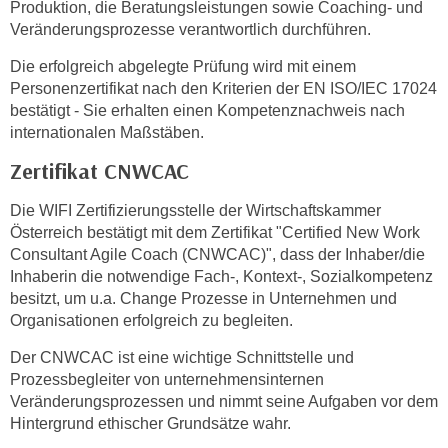
n
Produktion, die Beratungsleistungen sowie Coaching- und
h
Veränderungsprozesse verantwortlich durchführen.
u
C
r
Die erfolgreich abgelegte Prüfung wird mit einem
o
C
Personenzertifikat nach den Kriterien der EN ISO/IEC 17024
o
o
bestätigt - Sie erhalten einen Kompetenznachweis nach
k
o
internationalen Maßstäben.
i
k
Zertifikat CNWCAC
e
i
s
e
Die WIFI Zertifizierungsstelle der Wirtschaftskammer
v
s
Österreich bestätigt mit dem Zertifikat "Certified New Work
o
,
Consultant Agile Coach (CNWCAC)", dass der Inhaber/die
n
d
Inhaberin die notwendige Fach-, Kontext-, Sozialkompetenz
U
i
besitzt, um u.a. Change Prozesse in Unternehmen und
S
e
Organisationen erfolgreich zu begleiten.
-
f
Der CNWCAC ist eine wichtige Schnittstelle und
a
ü
Prozessbegleiter von unternehmensinternen
m
r
Veränderungsprozessen und nimmt seine Aufgaben vor dem
e
d
Hintergrund ethischer Grundsätze wahr.
r
i