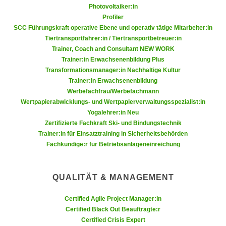
n
Photovoltaiker:in
b
p
Profiler
e
e
SCC Führungskraft operative Ebene und operativ tätige Mitarbeiter:in
r
Tiertransportfahrer:in / Tiertransportbetreuer:in
r
h
Trainer, Coach and Consultant NEW WORK
s
i
Trainer:in Erwachsenenbildung Plus
o
n
Transformationsmanager:in Nachhaltige Kultur
n
a
Trainer:in Erwachsenenbildung
e
Werbefachfrau/Werbefachmann
u
n
Wertpapierabwicklungs- und Wertpapierverwaltungsspezialist:in
s
b
Yogalehrer:in Neu
e
Zertifizierte Fachkraft Ski- und Bindungstechnik
e
i
Trainer:in für Einsatztraining in Sicherheitsbehörden
z
n
Fachkundige:r für Betriebsanlageneinreichung
o
e
g
a
e
n
QUALITÄT & MANAGEMENT
n
g
e
Certified Agile Project Manager:in
e
n
Certified Black Out Beauftragte:r
n
Certified Crisis Expert
D
e