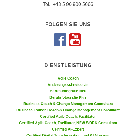
Tel.: +43 5 90 900 5066
n
e
,
l
g
e
FOLGEN SIE UNS
e
v
l
a
a
Folgen Sie u
Folgen Sie
n
n
t
g
e
e
I
DIENSTLEISTUNG
n
n
I
Agile Coach
h
h
Änderungsschneider:in
a
Berufsfotografie Neu
r
l
Berufsfotografie Plus
e
t
Business Coach & Change Management Consultant
d
e
Business Trainer, Coach & Change Management Consultant
u
a
Certified Agile Coach, Facilitator
r
Certified Agile Coach, Facilitator, NEW WORK Consultant
n
c
Certified AI-Expert
z
h
Certified Digital Transformation- und KI-Manager