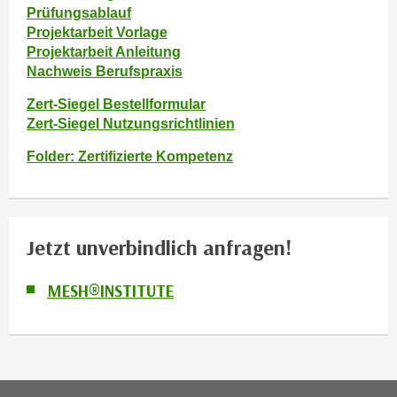
r
Prüfungsablauf
a
t
Projektarbeit Vorlage
b
e
Projektarbeit Anleitung
e
C
Nachweis Berufspraxis
n
o
Zert-Siegel Bestellformular
.
o
Zert-Siegel Nutzungsrichtlinien
W
k
e
i
Folder: Zertifizierte Kompetenz
n
e
n
s
S
z
i
u
Jetzt unverbindlich anfragen!
e
A
d
n
MESH®INSTITUTE
e
a
r
l
C
y
o
s
o
e