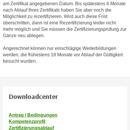
am Zertifikat angegebenen Datum. Bis spätestens 6 Monate
n
d
nach Ablauf Ihres Zertifikats haben Sie aber noch die
E
e
Möglichkeit zu rezertifizieren. Wird auch diese Frist
U
n
überschritten, dann ist eine Rezertifizierung leider nicht
-
w
mehr möglich und Sie müssen die Zertifizierungsprüfung zur
U
i
Gänze neu ablegen.
S
r
A
Angerechnet können nur einschlägige Weiterbildungen
z
u
werden, die frühestens 18 Monate vor Ablauf der Gültigkeit
i
n
besucht wurden.
e
t
l
e
o
r
r
w
i
o
Downloadcenter
e
r
n
f
t
Antrag / Bedingungen
e
i
Kompetenzprofil
n
e
Zertifizierungsablauf
h