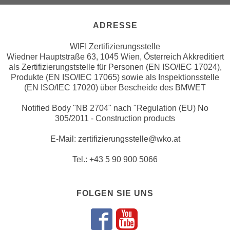
Weiter zur Website der Wirsc
e
e
n
n
ADRESSE
e
o
i
WIFI Zertifizierungsstelle
t
Wiedner Hauptstraße 63, 1045 Wien, Österreich Akkreditiert
n
w
als Zertifizierungststelle für Personen (EN ISO/IEC 17024),
s
e
Produkte (EN ISO/IEC 17065) sowie als Inspektionsstelle
e
n
(EN ISO/IEC 17020) über Bescheide des BMWET
t
d
z
Notified Body "NB 2704" nach "Regulation (EU) No
i
305/2011 - Construction products
e
g
n
s
E-Mail: zertifizierungsstelle@wko.at
,
i
w
Tel.: +43 5 90 900 5066
n
e
d
l
.
c
FOLGEN SIE UNS
W
h
e
e
n
s