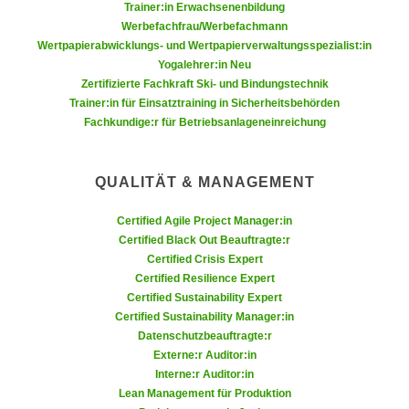
Trainer:in Erwachsenenbildung
n
d
Werbefachfrau/Werbefachmann
E
e
Wertpapierabwicklungs- und Wertpapierverwaltungsspezialist:in
U
n
Yogalehrer:in Neu
-
Zertifizierte Fachkraft Ski- und Bindungstechnik
w
U
Trainer:in für Einsatztraining in Sicherheitsbehörden
i
S
Fachkundige:r für Betriebsanlageneinreichung
r
A
z
u
i
QUALITÄT & MANAGEMENT
n
e
t
l
Certified Agile Project Manager:in
e
o
Certified Black Out Beauftragte:r
r
Certified Crisis Expert
r
w
Certified Resilience Expert
i
o
Certified Sustainability Expert
e
Certified Sustainability Manager:in
r
n
Datenschutzbeauftragte:r
f
t
Externe:r Auditor:in
e
i
Interne:r Auditor:in
n
e
Lean Management für Produktion
h