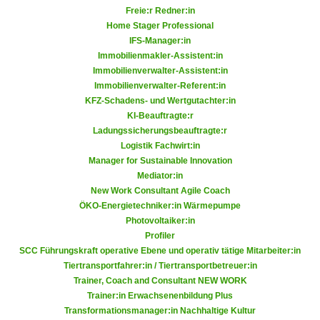
h
e
Freie:r Redner:in
u
Home Stager Professional
r
t
IFS-Manager:in
e
z
Immobilienmakler-Assistent:in
n
Immobilienverwalter-Assistent:in
a
“
Immobilienverwalter-Referent:in
b
k
KFZ-Schadens- und Wertgutachter:in
k
l
KI-Beauftragte:r
o
i
Ladungssicherungsbeauftragte:r
m
Logistik Fachwirt:in
c
m
Manager for Sustainable Innovation
k
e
Mediator:in
e
New Work Consultant Agile Coach
n
n
ÖKO-Energietechniker:in Wärmepumpe
z
,
Photovoltaiker:in
w
v
Profiler
i
e
SCC Führungskraft operative Ebene und operativ tätige Mitarbeiter:in
s
Tiertransportfahrer:in / Tiertransportbetreuer:in
r
c
Trainer, Coach and Consultant NEW WORK
w
h
Trainer:in Erwachsenenbildung Plus
e
Transformationsmanager:in Nachhaltige Kultur
e
n