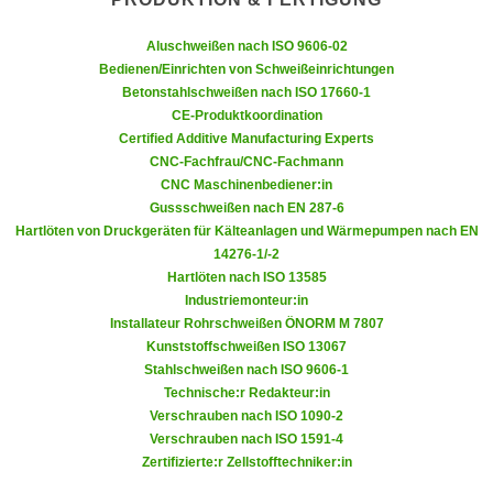
k
z
i
w
Aluschweißen nach ISO 9606-02
e
e
Bedienen/Einrichten von Schweißeinrichtungen
-
Betonstahlschweißen nach ISO 17660-1
c
S
CE-Produktkoordination
k
e
Certified Additive Manufacturing Experts
e
CNC-Fachfrau/CNC-Fachmann
t
n
CNC Maschinenbediener:in
z
u
Gussschweißen nach EN 287-6
u
n
Hartlöten von Druckgeräten für Kälteanlagen und Wärmepumpen nach EN
n
d
14276-1/-2
g
Hartlöten nach ISO 13585
u
z
Industriemonteur:in
m
u
Installateur Rohrschweißen ÖNORM M 7807
f
Kunststoffschweißen ISO 13067
s
ü
Stahlschweißen nach ISO 9606-1
t
r
Technische:r Redakteur:in
i
S
Verschrauben nach ISO 1090-2
m
i
Verschrauben nach ISO 1591-4
m
Zertifizierte:r Zellstofftechniker:in
e
e
r