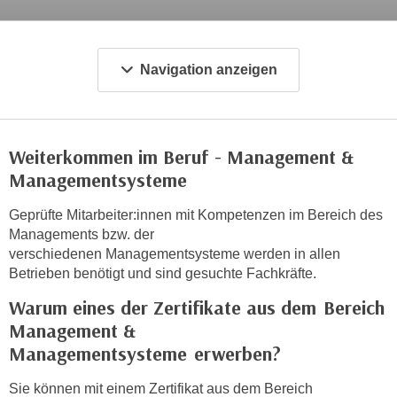
c
i
h
m
t
m
Navigation anzeigen
e
u
n
n
S
g
i
v
Weiterkommen im Beruf - Management &
e
e
Managementsysteme
,
r
d
w
Geprüfte Mitarbeiter:innen mit Kompetenzen im Bereich des
a
e
Managements bzw. der
s
verschiedenen Managementsysteme werden in allen
n
s
Betrieben benötigt und sind gesuchte Fachkräfte.
d
w
e
Warum eines der Zertifikate aus dem Bereich
i
n
Management &
r
w
Managementsysteme erwerben?
a
i
u
r
Sie können mit einem Zertifikat aus dem Bereich
c