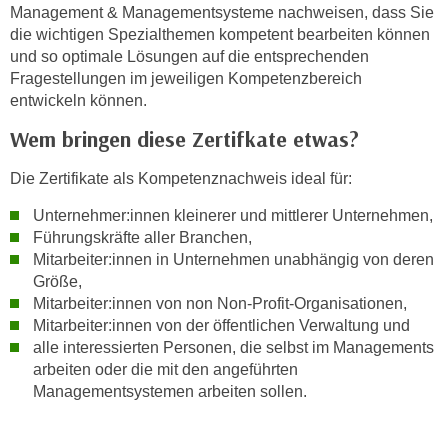
n
Management & Managementsysteme nachweisen, dass Sie
h
u
die wichtigen Spezialthemen kompetent bearbeiten können
C
r
und so optimale Lösungen auf die entsprechenden
o
Fragestellungen im jeweiligen Kompetenzbereich
C
o
entwickeln können.
o
k
o
Wem bringen diese Zertifkate etwas?
i
k
e
i
Die Zertifikate als Kompetenznachweis ideal für:
s
e
v
Unternehmer:innen kleinerer und mittlerer Unternehmen,
s
Führungskräfte aller Branchen,
o
,
Mitarbeiter:innen in Unternehmen unabhängig von deren
n
d
Größe,
U
i
Mitarbeiter:innen von non Non-Profit-Organisationen,
S
e
Mitarbeiter:innen von der öffentlichen Verwaltung und
-
f
alle interessierten Personen, die selbst im Managements
a
ü
arbeiten oder die mit den angeführten
m
r
Managementsystemen arbeiten sollen.
e
d
r
i