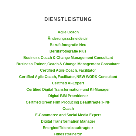
Folgen Sie u
Folgen Sie
n
i
S
c
i
DIENSTLEISTUNG
h
e
n
a
Agile Coach
i
u
Änderungsschneider:in
c
Berufsfotografie Neu
f
h
Berufsfotografie Plus
„
t
Business Coach & Change Management Consultant
A
Business Trainer, Coach & Change Management Consultant
d
l
Certified Agile Coach, Facilitator
e
l
Certified Agile Coach, Facilitator, NEW WORK Consultant
m
e
Certified AI-Expert
D
a
Certified Digital Transformation- und KI-Manager
a
Digital BIM Practitioner
k
t
Certified Green Film Producing Beauftragte:r- NF
z
e
Coach
e
E-Commerce and Social Media Expert
n
p
Digital Transformation Manager
s
t
Energieeffizienzbeauftragte:r
c
i
Fitnesstrainer:in