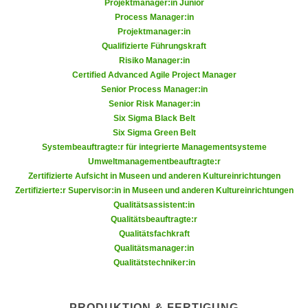
Projektmanager:in Junior
r
a
Process Manager:in
t
b
Projektmanager:in
e
Qualifizierte Führungskraft
e
C
Risiko Manager:in
n
o
Certified Advanced Agile Project Manager
.
o
Senior Process Manager:in
W
k
Senior Risk Manager:in
e
Six Sigma Black Belt
i
n
Six Sigma Green Belt
e
n
Systembeauftragte:r für integrierte Managementsysteme
s
Umweltmanagementbeauftragte:r
S
z
Zertifizierte Aufsicht in Museen und anderen Kultureinrichtungen
i
u
Zertifizierte:r Supervisor:in in Museen und anderen Kultureinrichtungen
e
A
Qualitätsassistent:in
d
n
Qualitätsbeauftragte:r
e
Qualitätsfachkraft
a
r
Qualitätsmanager:in
l
C
Qualitätstechniker:in
y
o
s
o
e
PRODUKTION & FERTIGUNG