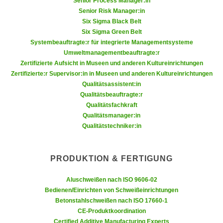
Senior Process Manager:in
n
b
Senior Risk Manager:in
p
e
Six Sigma Black Belt
e
r
Six Sigma Green Belt
r
h
Systembeauftragte:r für integrierte Managementsysteme
s
Umweltmanagementbeauftragte:r
i
o
Zertifizierte Aufsicht in Museen und anderen Kultureinrichtungen
n
Zertifizierte:r Supervisor:in in Museen und anderen Kultureinrichtungen
n
a
Qualitätsassistent:in
e
u
Qualitätsbeauftragte:r
n
s
Qualitätsfachkraft
b
e
Qualitätsmanager:in
e
i
Qualitätstechniker:in
z
n
o
e
g
PRODUKTION & FERTIGUNG
a
e
n
Aluschweißen nach ISO 9606-02
n
g
Bedienen/Einrichten von Schweißeinrichtungen
e
e
Betonstahlschweißen nach ISO 17660-1
n
n
CE-Produktkoordination
D
e
Certified Additive Manufacturing Experts