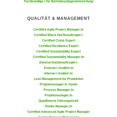
u
Fachkundige:r für Betriebsanlageneinreichung
d
z
i
e
e
QUALITÄT & MANAGEMENT
i
C
g
Certified Agile Project Manager:in
o
e
Certified Black Out Beauftragte:r
o
n
Certified Crisis Expert
k
.
Certified Resilience Expert
i
U
Certified Sustainability Expert
e
Certified Sustainability Manager:in
m
s
Datenschutzbeauftragte:r
I
Externe:r Auditor:in
e
h
Interne:r Auditor:in
r
n
Lean Management für Produktion
h
e
Projektmanager:in Junior
o
n
Process Manager:in
b
d
Projektmanager:in
e
Qualifizierte Führungskraft
a
n
Risiko Manager:in
r
Certified Advanced Agile Project Manager
e
ü