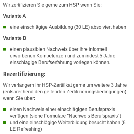
e
Wir zertifizieren Sie gerne zum HSP wenn Sie:
e
n
n
Variante A
e
o
i
eine einschlägige Ausbildung (30 LE) absolviert haben
t
n
w
Variante B
s
e
e
einen plausiblen Nachweis über Ihre informell
n
t
erworbenen Kompetenzen und zumindest 5 Jahre
d
z
einschlägige Berufserfahrung vorlegen können.
i
e
g
Rezertifizierung:
n
s
,
Wir verlängern Ihr HSP-Zertifikat gerne um weitere 3 Jahre
i
w
(entsprechend den geltenden Zertifizierungsbedingungen),
n
e
wenn Sie über:
d
l
.
einen Nachweis einer einschlägigen Berufspraxis
c
W
verfügen (siehe Formulare "Nachweis Berufspraxis")
h
e
und eine einschlägige Weiterbildung besucht haben (8
e
n
LE Refreshing)
s