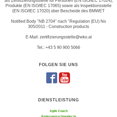
als Zertifizierungststelle für Personen (EN ISO/IEC 17024),
r
Produkte (EN ISO/IEC 17065) sowie als Inspektionsstelle
a
t
(EN ISO/IEC 17020) über Bescheide des BMWET
b
e
e
C
Notified Body "NB 2704" nach "Regulation (EU) No
n
305/2011 - Construction products
o
.
o
E-Mail: zertifizierungsstelle@wko.at
W
k
e
i
Tel.: +43 5 90 900 5066
n
e
n
s
S
z
FOLGEN SIE UNS
i
u
e
A
Folgen Sie u
Folgen Sie
d
n
e
a
r
l
C
DIENSTLEISTUNG
y
o
s
Agile Coach
o
e
Änderungsschneider:in