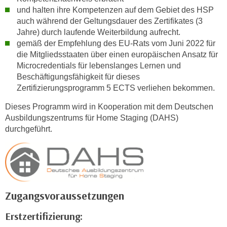
i
e
und halten ihre Kompetenzen auf dem Gebiet des HSP
k
F
auch während der Geltungsdauer des Zertifikates (3
a
u
Jahre) durch laufende Weiterbildung aufrecht.
n
gemäß der Empfehlung des EU-Rats vom Juni 2022 für
n
i
die Mitgliedsstaaten über einen europäischen Ansatz für
k
s
Microcredentials für lebenslanges Lernen und
t
c
Beschäftigungsfähigkeit für dieses
i
Zertifizierungsprogramm 5 ECTS verliehen bekommen.
h
o
e
n
Dieses Programm wird in Kooperation mit dem Deutschen
n
d
Ausbildungszentrums für Home Staging (DAHS)
U
durchgeführt.
e
n
r
t
W
e
e
r
b
n
s
Zugangsvoraussetzungen
e
e
h
i
Erstzertifizierung:
m
t