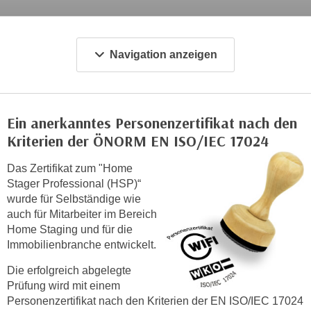
c
i
h
m
t
m
Navigation anzeigen
e
u
n
n
S
g
i
v
Ein anerkanntes Personenzertifikat nach den
e
e
Kriterien der ÖNORM EN ISO/IEC 17024
,
r
d
w
Das Zertifikat zum "Home
a
e
Stager Professional (HSP)“
s
wurde für Selbständige wie
n
s
auch für Mitarbeiter im Bereich
d
w
Home Staging und für die
e
i
Immobilienbranche entwickelt.
n
r
w
Die erfolgreich abgelegte
a
i
Prüfung wird mit einem
u
r
Personenzertifikat nach den Kriterien der EN ISO/IEC 17024
c