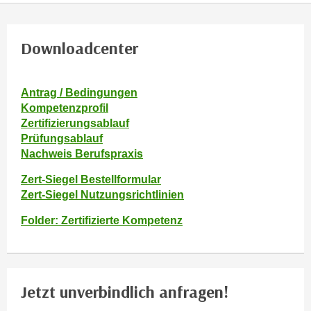
h
e
u
r
t
e
Downloadcenter
z
n
a
“
b
Antrag / Bedingungen
k
k
Kompetenzprofil
l
o
Zertifizierungsablauf
i
m
Prüfungsablauf
c
Nachweis Berufspraxis
m
k
e
e
Zert-Siegel Bestellformular
n
n
Zert-Siegel Nutzungsrichtlinien
z
,
Folder: Zertifizierte Kompetenz
w
v
i
e
s
r
c
w
h
Jetzt unverbindlich anfragen!
e
e
n