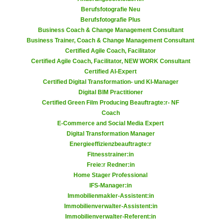
k
z
Berufsfotografie Neu
i
w
Berufsfotografie Plus
e
e
Business Coach & Change Management Consultant
-
Business Trainer, Coach & Change Management Consultant
c
S
Certified Agile Coach, Facilitator
k
Certified Agile Coach, Facilitator, NEW WORK Consultant
e
e
Certified AI-Expert
t
n
Certified Digital Transformation- und KI-Manager
z
u
Digital BIM Practitioner
u
n
Certified Green Film Producing Beauftragte:r- NF
n
d
Coach
g
E-Commerce and Social Media Expert
u
z
Digital Transformation Manager
m
Energieeffizienzbeauftragte:r
u
f
Fitnesstrainer:in
s
ü
Freie:r Redner:in
t
r
Home Stager Professional
i
S
IFS-Manager:in
m
i
Immobilienmakler-Assistent:in
m
Immobilienverwalter-Assistent:in
e
e
Immobilienverwalter-Referent:in
r