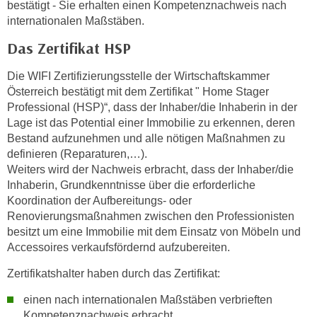
n
bestätigt - Sie erhalten einen Kompetenznachweis nach
h
internationalen Maßstäben.
u
C
r
Das Zertifikat HSP
o
C
o
o
Die WIFI Zertifizierungsstelle der Wirtschaftskammer
k
o
Österreich bestätigt mit dem Zertifikat " Home Stager
i
k
Professional (HSP)“, dass der Inhaber/die Inhaberin in der
e
Lage ist das Potential einer Immobilie zu erkennen, deren
i
s
Bestand aufzunehmen und alle nötigen Maßnahmen zu
e
v
definieren (Reparaturen,…).
s
o
Weiters wird der Nachweis erbracht, dass der Inhaber/die
,
Inhaberin, Grundkenntnisse über die erforderliche
n
d
Koordination der Aufbereitungs- oder
U
i
Renovierungsmaßnahmen zwischen den Professionisten
S
e
besitzt um eine Immobilie mit dem Einsatz von Möbeln und
-
f
Accessoires verkaufsfördernd aufzubereiten.
a
ü
m
Zertifikatshalter haben durch das Zertifikat:
r
e
d
einen nach internationalen Maßstäben verbrieften
r
i
Kompetenznachweis erbracht