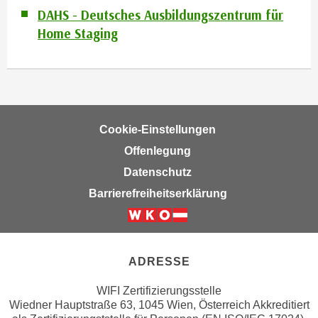
n
DAHS - Deutsches Ausbildungszentrum für
d
E
Home Staging
e
U
n
-
w
U
i
S
r
A
z
u
Cookie-Einstellungen
i
n
Offenlegung
e
t
l
Datenschutz
e
o
Barrierefreiheitserklärung
r
r
w
i
Weiter zur Website der Wirsc
o
e
r
n
ADRESSE
f
t
e
i
WIFI Zertifizierungsstelle
n
Wiedner Hauptstraße 63, 1045 Wien, Österreich Akkreditiert
e
h