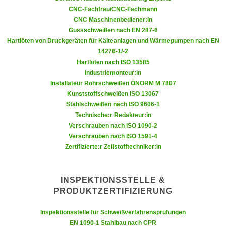
a
CNC-Fachfrau/CNC-Fachmann
h
t
CNC Maschinenbediener:in
m
Gussschweißen nach EN 287-6
e
e
Hartlöten von Druckgeräten für Kälteanlagen und Wärmepumpen nach EN
n
O
14276-1/-2
a
n
Hartlöten nach ISO 13585
u
l
Industriemonteur:in
c
i
Installateur Rohrschweißen ÖNORM M 7807
h
Kunststoffschweißen ISO 13067
n
a
Stahlschweißen nach ISO 9606-1
e
Technische:r Redakteur:in
n
-
Verschrauben nach ISO 1090-2
U
J
Verschrauben nach ISO 1591-4
n
o
Zertifizierte:r Zellstofftechniker:in
t
u
e
r
r
INSPEKTIONSSTELLE &
n
n
PRODUKTZERTIFIZIERUNG
e
e
y
h
Inspektionsstelle für Schweißverfahrensprüfungen
z
EN 1090-1 Stahlbau nach CPR
m