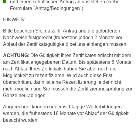
und einen schriftlichen Antrag an uns stellen (siehe
n
i
Formulare "Antrag/Bedingungen")
S
c
i
HINWEIS:
h
e
n
Bitte beachten Sie, dass Ihr Antrag und die geforderten
a
i
Nachweise fristgerecht (frühestens jedoch 2 Monate vor
u
c
Ablauf der Zertifikatsgültigkeit) bei uns einlangen müssen.
f
h
„
ACHTUNG
: Die Gültigkeit Ihres Zertifikates erlischt mit dem
t
A
am Zertifikat angegebenen Datum. Bis spätestens 6 Monate
d
l
nach Ablauf Ihres Zertifikats haben Sie aber noch die
e
l
Möglichkeit zu rezertifizieren. Wird auch diese Frist
m
e
überschritten, dann ist eine Rezertifizierung leider nicht
D
mehr möglich und Sie müssen die Zertifizierungsprüfung zur
a
a
Gänze neu ablegen.
k
t
z
Angerechnet können nur einschlägige Weiterbildungen
e
e
werden, die frühestens 18 Monate vor Ablauf der Gültigkeit
n
p
besucht wurden.
s
t
c
i