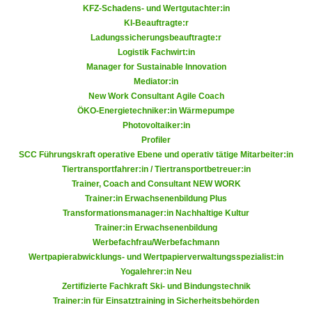
KFZ-Schadens- und Wertgutachter:in
n
e
KI-Beauftragte:r
,
l
Ladungssicherungsbeauftragte:r
g
e
Logistik Fachwirt:in
e
v
Manager for Sustainable Innovation
l
a
Mediator:in
a
New Work Consultant Agile Coach
n
n
ÖKO-Energietechniker:in Wärmepumpe
t
Photovoltaiker:in
g
e
Profiler
e
I
SCC Führungskraft operative Ebene und operativ tätige Mitarbeiter:in
n
n
Tiertransportfahrer:in / Tiertransportbetreuer:in
I
h
Trainer, Coach and Consultant NEW WORK
h
a
Trainer:in Erwachsenenbildung Plus
r
Transformationsmanager:in Nachhaltige Kultur
l
e
Trainer:in Erwachsenenbildung
t
Werbefachfrau/Werbefachmann
d
e
Wertpapierabwicklungs- und Wertpapierverwaltungsspezialist:in
u
a
Yogalehrer:in Neu
r
n
Zertifizierte Fachkraft Ski- und Bindungstechnik
c
z
Trainer:in für Einsatztraining in Sicherheitsbehörden
h