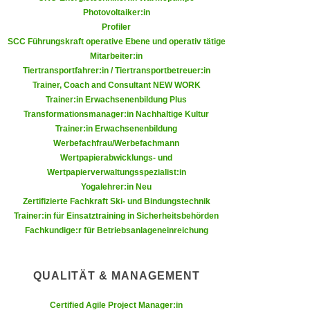
n
Photovoltaiker:in
d
E
Profiler
e
SCC Führungskraft operative Ebene und operativ tätige
U
n
Mitarbeiter:in
-
w
Tiertransportfahrer:in / Tiertransportbetreuer:in
U
i
Trainer, Coach and Consultant NEW WORK
S
r
Trainer:in Erwachsenenbildung Plus
A
Transformationsmanager:in Nachhaltige Kultur
z
u
Trainer:in Erwachsenenbildung
i
n
Werbefachfrau/Werbefachmann
e
Wertpapierabwicklungs- und
t
l
Wertpapierverwaltungsspezialist:in
e
o
Yogalehrer:in Neu
r
r
Zertifizierte Fachkraft Ski- und Bindungstechnik
w
i
Trainer:in für Einsatztraining in Sicherheitsbehörden
o
Fachkundige:r für Betriebsanlageneinreichung
e
r
n
f
t
QUALITÄT & MANAGEMENT
e
i
n
e
Certified Agile Project Manager:in
h