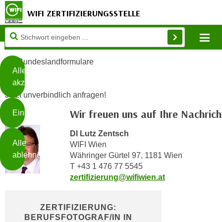
WIFI ZERTIFIZIERUNGSSTELLE
Diese
Mo
Seite
Zum Inhalt springen
Zur Fußzeile springen
verwendet
Bundeslandformulare
Cookies
Alle
akzeptieren
O
Jetzt unverbindlich anfragen!
h
Wir freuen uns auf Ihre Nachrich
Einstellungen
n
e
DI Lutz Zentsch
B
I
Alle
WIFI Wien
i
h
ablehnen
Währinger Gürtel 97, 1181 Wien
t
r
T +43 1 476 77 5545
t
e
zertifizierung@wifiwien.at
Weiterlesen
e
Z
b
u
e
ZERTIFIZIERUNG:
s
BERUFSFOTOGRAF/IN IN
a
- nur für sichtbaren Text
t