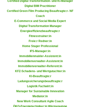
Certified Digital Transformation- und KI-Manager
h
e
Digital BIM Practitioner
u
r
Certified Green Film Producing Beauftragte:r- NF
t
e
Coach
z
n
E-Commerce and Social Media Expert
a
Digital Transformation Manager
“
b
Energieeffizienzbeauftragte:r
k
k
Fitnesstrainer:in
l
Freie:r Redner:in
o
i
Home Stager Professional
m
c
IFS-Manager:in
m
k
Immobilienmakler-Assistent:in
e
e
Immobilienverwalter-Assistent:in
n
Immobilienverwalter-Referent:in
n
z
KFZ-Schadens- und Wertgutachter:in
,
w
KI-Beauftragte:r
v
Ladungssicherungsbeauftragte:r
i
e
Logistik Fachwirt:in
s
r
Manager for Sustainable Innovation
c
w
Mediator:in
h
e
New Work Consultant Agile Coach
e
ÖKO-Energietechniker:in Wärmepumpe
n