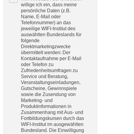
n
willige ich ein, dass meine
h
u
persönliche Daten (z.B.
C
r
Name, E-Mail oder
o
Telefonnummer) an das
C
o
jeweilige WIFI-Institut des
o
auswählten Bundeslands für
k
o
folgende
i
k
Direktmarketingzwecke
e
i
übermittelt werden: Der
s
Kontaktaufnahme per E-Mail
e
v
oder Telefon zu
s
Zufriedenheitsumfragen zu
o
,
Service und Beratung,
n
d
Veranstaltungseinladungen,
U
i
Gutscheine, Gewinnspiele
S
sowie die Zusendung von
e
-
Marketing- und
f
Produktinformationen in
a
ü
Zusammenhang mit Aus- und
m
r
Fortbildungskursen durch das
e
d
WIFI-Institut im ausgewählten
r
Bundesland. Die Einwilligung
i