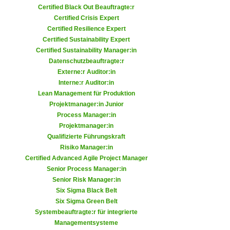
r
Certified Black Out Beauftragte:r
a
t
Certified Crisis Expert
b
e
Certified Resilience Expert
e
Certified Sustainability Expert
C
n
Certified Sustainability Manager:in
o
.
Datenschutzbeauftragte:r
o
Externe:r Auditor:in
W
k
Interne:r Auditor:in
e
i
Lean Management für Produktion
n
e
Projektmanager:in Junior
n
s
Process Manager:in
S
Projektmanager:in
z
i
Qualifizierte Führungskraft
u
e
Risiko Manager:in
A
Certified Advanced Agile Project Manager
d
n
Senior Process Manager:in
e
a
Senior Risk Manager:in
r
l
Six Sigma Black Belt
C
y
Six Sigma Green Belt
o
Systembeauftragte:r für integrierte
s
o
Managementsysteme
e