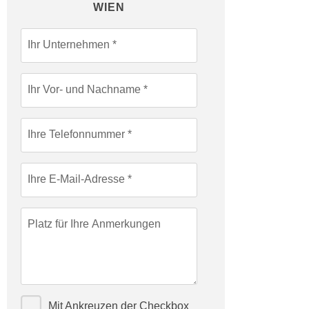
WIEN
c
i
h
m
t
Ihr Unternehmen
m
e
u
n
n
Ihr Vor- und Nachname
S
g
i
v
e
e
Ihre Telefonnummer
,
r
d
w
a
Ihre E-Mail-Adresse
e
s
n
s
d
Platz für Ihre Anmerkungen
w
e
i
n
r
w
a
i
u
r
Mit Ankreuzen der Checkbox
c