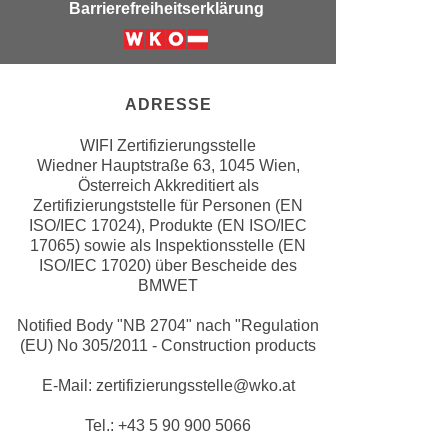
Barrierefreiheitserklärung
e
e
n
n
Weiter zur Website der Wirschfatska
e
o
i
t
ADRESSE
n
w
s
e
WIFI Zertifizierungsstelle
e
Wiedner Hauptstraße 63, 1045 Wien,
n
t
Österreich Akkreditiert als
d
Zertifizierungststelle für Personen (EN
z
i
ISO/IEC 17024), Produkte (EN ISO/IEC
e
g
17065) sowie als Inspektionsstelle (EN
n
s
ISO/IEC 17020) über Bescheide des
,
BMWET
i
w
n
Notified Body "NB 2704" nach "Regulation
e
d
(EU) No 305/2011 - Construction products
l
.
c
W
E-Mail: zertifizierungsstelle@wko.at
h
e
e
Tel.: +43 5 90 900 5066
n
s