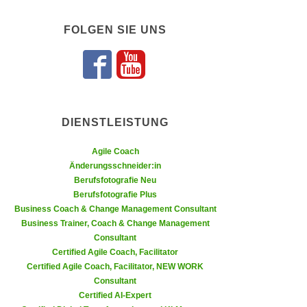
n
i
S
FOLGEN SIE UNS
c
i
h
e
n
Folgen Sie uns 
Folgen Sie un
a
i
u
c
f
h
„
DIENSTLEISTUNG
t
A
d
Agile Coach
l
e
Änderungsschneider:in
l
m
Berufsfotografie Neu
e
Berufsfotografie Plus
D
a
Business Coach & Change Management Consultant
a
k
Business Trainer, Coach & Change Management
t
z
Consultant
e
e
Certified Agile Coach, Facilitator
n
Certified Agile Coach, Facilitator, NEW WORK
p
s
Consultant
t
c
Certified AI-Expert
i