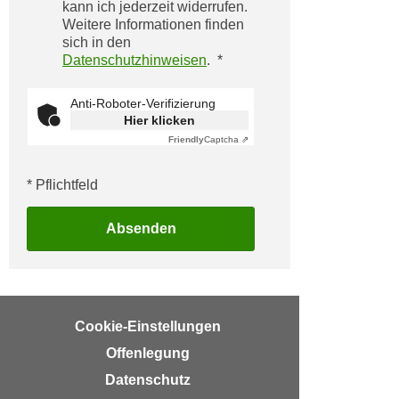
i
kann ich jederzeit widerrufen.
e
Weitere Informationen finden
k
F
sich in den
a
u
Datenschutzhinweisen
.
n
n
i
k
Anti-Roboter-Verifizierung
s
t
Hier klicken
c
i
Friendly
Captcha ⇗
h
o
e
n
* Pflichtfeld
n
d
U
e
Absenden
n
r
t
W
e
e
r
b
Cookie-Einstellungen
n
s
e
Offenlegung
e
h
i
Datenschutz
m
t