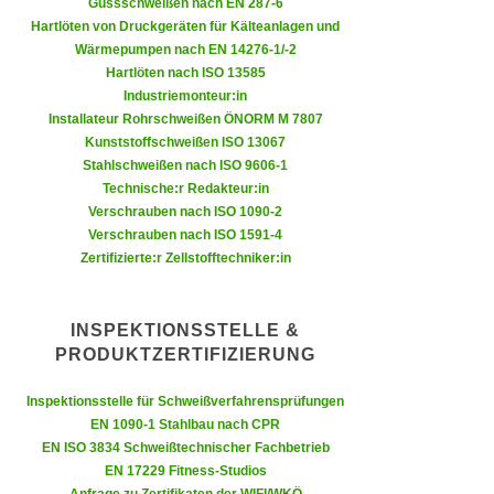
Gussschweißen nach EN 287-6
n
e
Hartlöten von Druckgeräten für Kälteanlagen und
,
Wärmepumpen nach EN 14276-1/-2
l
g
Hartlöten nach ISO 13585
e
e
Industriemonteur:in
v
Installateur Rohrschweißen ÖNORM M 7807
l
a
Kunststoffschweißen ISO 13067
a
n
Stahlschweißen nach ISO 9606-1
n
t
Technische:r Redakteur:in
g
e
Verschrauben nach ISO 1090-2
e
Verschrauben nach ISO 1591-4
I
n
Zertifizierte:r Zellstofftechniker:in
n
I
h
h
a
INSPEKTIONSSTELLE &
r
l
PRODUKTZERTIFIZIERUNG
e
t
d
e
Inspektionsstelle für Schweißverfahrensprüfungen
u
a
EN 1090-1 Stahlbau nach CPR
r
n
EN ISO 3834 Schweißtechnischer Fachbetrieb
c
EN 17229 Fitness-Studios
z
h