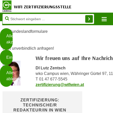
WIFI ZERTIFIZIERUNGSSTELLE
Diese
Mo
Seite
Zum Inhalt springen
Zur Fußzeile springen
verwendet
Bundeslandformulare
Cookies
Alle
akzeptieren
O
Jetzt unverbindlich anfragen!
h
Wir freuen uns auf Ihre Nachrich
Einstellungen
n
e
DI Lutz Zentsch
B
I
Alle
wko Campus wien, Währinger Gürtel 97, 1
i
h
ablehnen
T 01 47 677-5545
t
r
zertifizierung@wifiwien.at
t
e
Weiterlesen
e
Z
b
ZERTIFIZIERUNG:
u
e
TECHNISCHE/R
s
REDAKTEUR/IN IN WIEN
a
- nur für sichtbaren Text
t