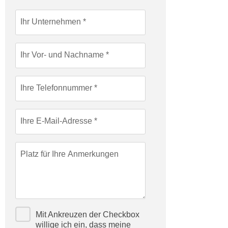
c
i
h
Ihr Unternehmen
m
t
m
e
u
Ihr Vor- und Nachname
n
n
S
g
i
v
Ihre Telefonnummer
e
e
,
r
d
Ihre E-Mail-Adresse
w
a
e
s
n
Platz für Ihre Anmerkungen
s
d
w
e
i
n
r
w
a
i
Mit Ankreuzen der Checkbox
u
r
willige ich ein, dass meine
c