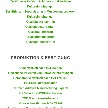
k
Zertifizierte Aufsicht in Museen und anderen
z
Kultureinrichtungen
i
w
Zertifizierte:r Supervisor:in in Museen und anderen
e
e
Kultureinrichtungen
-
c
Qualitätsassistent:in
S
k
Qualitätsbeauftragte:r
e
Qualitätsfachkraft
e
t
Qualitätsmanager:in
n
z
Qualitätstechniker:in
u
u
n
n
d
PRODUKTION & FERTIGUNG
g
u
z
m
Aluschweißen nach ISO 9606-02
u
f
Bedienen/Einrichten von Schweißeinrichtungen
s
Betonstahlschweißen nach ISO 17660-1
ü
t
CE-Produktkoordination
r
i
Certified Additive Manufacturing Experts
S
CNC-Fachfrau/CNC-Fachmann
m
i
CNC Maschinenbediener:in
m
e
Gussschweißen nach EN 287-6
e
r