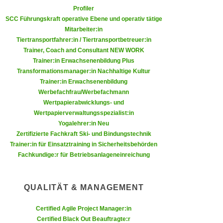
n
Profiler
d
E
SCC Führungskraft operative Ebene und operativ tätige
e
Mitarbeiter:in
U
n
Tiertransportfahrer:in / Tiertransportbetreuer:in
-
w
Trainer, Coach and Consultant NEW WORK
U
i
Trainer:in Erwachsenenbildung Plus
S
r
Transformationsmanager:in Nachhaltige Kultur
A
Trainer:in Erwachsenenbildung
z
u
Werbefachfrau/Werbefachmann
i
n
Wertpapierabwicklungs- und
e
Wertpapierverwaltungsspezialist:in
t
l
Yogalehrer:in Neu
e
o
Zertifizierte Fachkraft Ski- und Bindungstechnik
r
r
Trainer:in für Einsatztraining in Sicherheitsbehörden
w
i
Fachkundige:r für Betriebsanlageneinreichung
o
e
r
n
f
QUALITÄT & MANAGEMENT
t
e
i
Certified Agile Project Manager:in
n
e
Certified Black Out Beauftragte:r
h