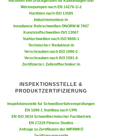
Hartlöten von Druckgeräten für Kälteanlagen und
n
e
Wärmepumpen nach EN 14276-1/-2
,
Hartlöten nach ISO 13585
l
g
Industriemonteur:in
e
e
Installateur Rohrschweißen ÖNORM M 7807
v
Kunststoffschweißen ISO 13067
l
a
Stahlschweißen nach ISO 9606-1
a
n
Technische:r Redakteur:in
n
t
Verschrauben nach ISO 1090-2
g
e
Verschrauben nach ISO 1591-4
e
Zertifizierte:r Zellstofftechniker:in
I
n
n
I
h
INSPEKTIONSSTELLE &
h
a
PRODUKTZERTIFIZIERUNG
r
l
e
t
Inspektionsstelle für Schweißverfahrensprüfungen
d
e
EN 1090-1 Stahlbau nach CPR
u
a
EN ISO 3834 Schweißtechnischer Fachbetrieb
r
EN 17229 Fitness-Studios
n
c
Anfrage zu Zertifikaten der WIFI/WKÖ
z
h
Zertifizierungsstelle