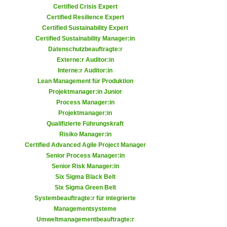
r
Certified Crisis Expert
a
t
Certified Resilience Expert
b
e
Certified Sustainability Expert
e
Certified Sustainability Manager:in
C
n
Datenschutzbeauftragte:r
o
.
Externe:r Auditor:in
o
Interne:r Auditor:in
W
k
Lean Management für Produktion
e
i
Projektmanager:in Junior
n
e
Process Manager:in
n
s
Projektmanager:in
S
Qualifizierte Führungskraft
z
i
Risiko Manager:in
u
e
Certified Advanced Agile Project Manager
A
Senior Process Manager:in
d
n
Senior Risk Manager:in
e
a
Six Sigma Black Belt
r
l
Six Sigma Green Belt
C
y
Systembeauftragte:r für integrierte
o
Managementsysteme
s
o
Umweltmanagementbeauftragte:r
e