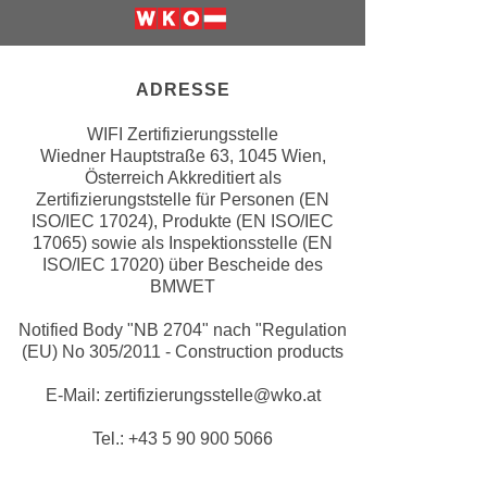
e
e
Weiter zur Website der Wirschfatska
n
n
e
o
ADRESSE
i
t
n
w
WIFI Zertifizierungsstelle
s
e
Wiedner Hauptstraße 63, 1045 Wien,
e
Österreich Akkreditiert als
n
t
Zertifizierungststelle für Personen (EN
d
ISO/IEC 17024), Produkte (EN ISO/IEC
z
i
17065) sowie als Inspektionsstelle (EN
e
g
ISO/IEC 17020) über Bescheide des
n
s
BMWET
,
i
w
Notified Body "NB 2704" nach "Regulation
n
(EU) No 305/2011 - Construction products
e
d
l
.
E-Mail: zertifizierungsstelle@wko.at
c
W
h
Tel.: +43 5 90 900 5066
e
e
n
s