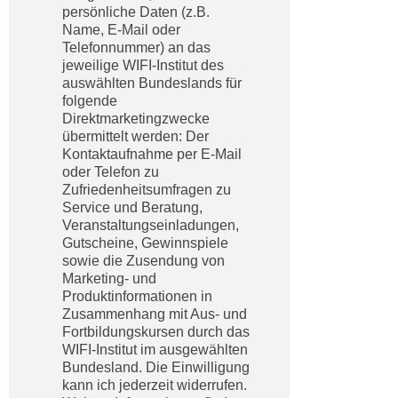
n
persönliche Daten (z.B.
h
u
Name, E-Mail oder
C
Telefonnummer) an das
r
o
jeweilige WIFI-Institut des
C
auswählten Bundeslands für
o
o
folgende
k
o
Direktmarketingzwecke
i
k
übermittelt werden: Der
e
Kontaktaufnahme per E-Mail
i
s
oder Telefon zu
e
Zufriedenheitsumfragen zu
v
s
Service und Beratung,
o
,
Veranstaltungseinladungen,
n
d
Gutscheine, Gewinnspiele
U
sowie die Zusendung von
i
S
Marketing- und
e
Produktinformationen in
-
f
Zusammenhang mit Aus- und
a
ü
Fortbildungskursen durch das
m
r
WIFI-Institut im ausgewählten
e
Bundesland. Die Einwilligung
d
r
kann ich jederzeit widerrufen.
i