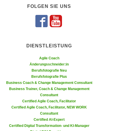
n
FOLGEN SIE UNS
i
S
c
i
h
e
Folgen Sie uns 
Folgen Sie un
n
a
i
u
c
f
DIENSTLEISTUNG
h
„
t
A
Agile Coach
d
Änderungsschneider:in
l
e
Berufsfotografie Neu
l
m
Berufsfotografie Plus
e
Business Coach & Change Management Consultant
D
a
Business Trainer, Coach & Change Management
a
k
Consultant
t
z
Certified Agile Coach, Facilitator
e
e
Certified Agile Coach, Facilitator, NEW WORK
n
Consultant
p
s
Certified AI-Expert
t
c
Certified Digital Transformation- und KI-Manager
i