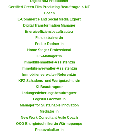
Digital BIM Practitioner
h
e
Certified Green Film Producing Beauftragte:r- NF
u
r
Coach
t
e
E-Commerce and Social Media Expert
z
n
Digital Transformation Manager
a
Energieeffizienzbeauftragte:r
“
b
Fitnesstrainer:in
k
k
Freie:r Redner:in
l
Home Stager Professional
o
i
IFS-Manager:in
m
c
Immobilienmakler-Assistent:in
m
k
Immobilienverwalter-Assistent:in
e
e
Immobilienverwalter-Referent:in
n
KFZ-Schadens- und Wertgutachter:in
n
z
KI-Beauftragte:r
,
w
Ladungssicherungsbeauftragte:r
v
Logistik Fachwirt:in
i
e
Manager for Sustainable Innovation
s
r
Mediator:in
c
w
New Work Consultant Agile Coach
h
e
ÖKO-Energietechniker:in Wärmepumpe
e
Photovoltaiker:in
n