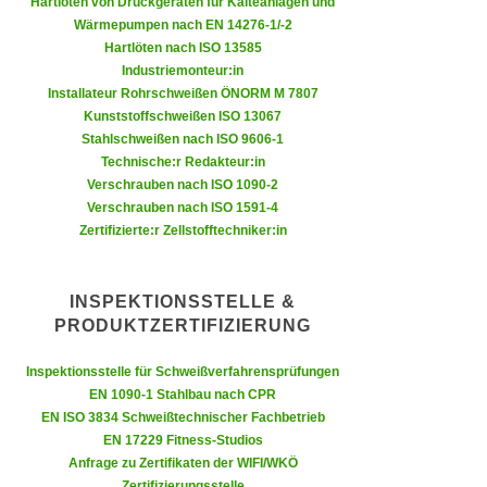
Hartlöten von Druckgeräten für Kälteanlagen und
n
e
Wärmepumpen nach EN 14276-1/-2
,
Hartlöten nach ISO 13585
l
g
Industriemonteur:in
e
e
Installateur Rohrschweißen ÖNORM M 7807
v
Kunststoffschweißen ISO 13067
l
a
Stahlschweißen nach ISO 9606-1
a
n
Technische:r Redakteur:in
n
t
Verschrauben nach ISO 1090-2
g
e
Verschrauben nach ISO 1591-4
e
Zertifizierte:r Zellstofftechniker:in
I
n
n
I
h
INSPEKTIONSSTELLE &
h
a
PRODUKTZERTIFIZIERUNG
r
l
e
t
Inspektionsstelle für Schweißverfahrensprüfungen
d
e
EN 1090-1 Stahlbau nach CPR
u
a
EN ISO 3834 Schweißtechnischer Fachbetrieb
r
EN 17229 Fitness-Studios
n
c
Anfrage zu Zertifikaten der WIFI/WKÖ
z
h
Zertifizierungsstelle