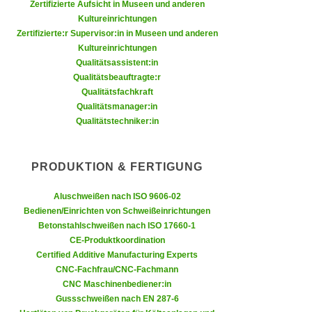
k
Zertifizierte Aufsicht in Museen und anderen
z
Kultureinrichtungen
i
w
Zertifizierte:r Supervisor:in in Museen und anderen
e
e
Kultureinrichtungen
-
c
Qualitätsassistent:in
S
k
Qualitätsbeauftragte:r
e
Qualitätsfachkraft
e
t
Qualitätsmanager:in
n
z
Qualitätstechniker:in
u
u
n
n
d
PRODUKTION & FERTIGUNG
g
u
z
m
Aluschweißen nach ISO 9606-02
u
f
Bedienen/Einrichten von Schweißeinrichtungen
s
Betonstahlschweißen nach ISO 17660-1
ü
t
CE-Produktkoordination
r
i
Certified Additive Manufacturing Experts
S
CNC-Fachfrau/CNC-Fachmann
m
i
CNC Maschinenbediener:in
m
e
Gussschweißen nach EN 287-6
e
r