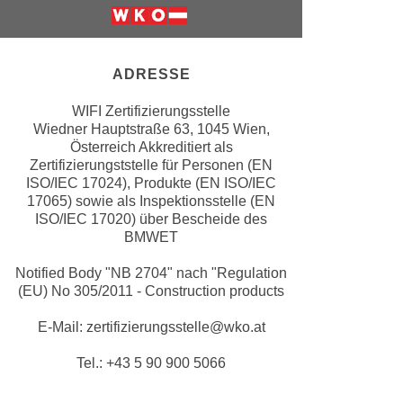
e
e
Weiter zur Website der Wirschfatska
n
n
e
o
ADRESSE
i
t
n
w
WIFI Zertifizierungsstelle
s
e
Wiedner Hauptstraße 63, 1045 Wien,
e
Österreich Akkreditiert als
n
t
Zertifizierungststelle für Personen (EN
d
ISO/IEC 17024), Produkte (EN ISO/IEC
z
i
17065) sowie als Inspektionsstelle (EN
e
g
ISO/IEC 17020) über Bescheide des
n
s
BMWET
,
i
w
Notified Body "NB 2704" nach "Regulation
n
(EU) No 305/2011 - Construction products
e
d
l
.
E-Mail: zertifizierungsstelle@wko.at
c
W
h
Tel.: +43 5 90 900 5066
e
e
n
s