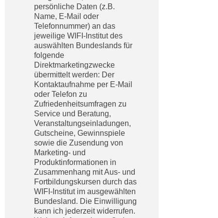
n
persönliche Daten (z.B.
h
u
Name, E-Mail oder
C
Telefonnummer) an das
r
o
jeweilige WIFI-Institut des
C
auswählten Bundeslands für
o
o
folgende
k
o
Direktmarketingzwecke
i
k
übermittelt werden: Der
e
Kontaktaufnahme per E-Mail
i
s
oder Telefon zu
e
Zufriedenheitsumfragen zu
v
s
Service und Beratung,
o
,
Veranstaltungseinladungen,
n
d
Gutscheine, Gewinnspiele
U
sowie die Zusendung von
i
S
Marketing- und
e
Produktinformationen in
-
f
Zusammenhang mit Aus- und
a
ü
Fortbildungskursen durch das
m
r
WIFI-Institut im ausgewählten
e
Bundesland. Die Einwilligung
d
r
kann ich jederzeit widerrufen.
i