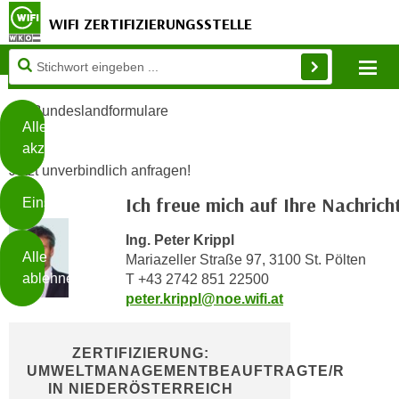
WIFI ZERTIFIZIERUNGSSTELLE
Diese
Mo
Seite
Zum Inhalt springen
Zur Fußzeile springen
verwendet
Bundeslandformulare
Cookies
Alle
akzeptieren
O
Jetzt unverbindlich anfragen!
h
Ich freue mich auf Ihre Nachricht
Einstellungen
n
e
Ing. Peter Krippl
B
I
Alle
Mariazeller Straße 97, 3100 St. Pölten
i
h
ablehnen
T
+43 2742 851 22500
t
r
peter.krippl@noe.wifi.at
t
e
Weiterlesen
e
Z
b
ZERTIFIZIERUNG:
u
e
UMWELTMANAGEMENTBEAUFTRAGTE/R
s
IN NIEDERÖSTERREICH
a
- nur für sichtbaren Text
t