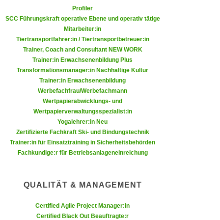
n
Profiler
d
E
SCC Führungskraft operative Ebene und operativ tätige
e
Mitarbeiter:in
U
n
Tiertransportfahrer:in / Tiertransportbetreuer:in
-
w
Trainer, Coach and Consultant NEW WORK
U
i
Trainer:in Erwachsenenbildung Plus
S
r
Transformationsmanager:in Nachhaltige Kultur
A
Trainer:in Erwachsenenbildung
z
u
Werbefachfrau/Werbefachmann
i
n
Wertpapierabwicklungs- und
e
Wertpapierverwaltungsspezialist:in
t
l
Yogalehrer:in Neu
e
o
Zertifizierte Fachkraft Ski- und Bindungstechnik
r
r
Trainer:in für Einsatztraining in Sicherheitsbehörden
w
i
Fachkundige:r für Betriebsanlageneinreichung
o
e
r
n
f
QUALITÄT & MANAGEMENT
t
e
i
Certified Agile Project Manager:in
n
e
Certified Black Out Beauftragte:r
h