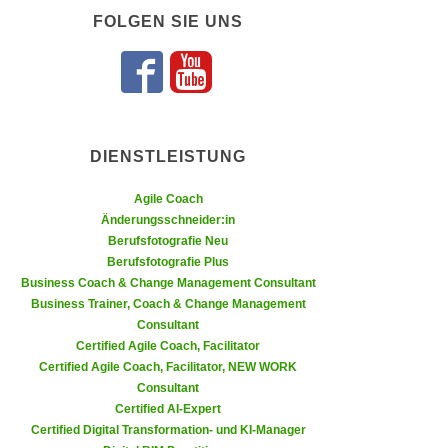
n
FOLGEN SIE UNS
i
S
c
i
h
e
Folgen Sie uns 
Folgen Sie un
n
a
i
u
c
f
DIENSTLEISTUNG
h
„
t
A
Agile Coach
d
Änderungsschneider:in
l
e
Berufsfotografie Neu
l
m
Berufsfotografie Plus
e
Business Coach & Change Management Consultant
D
a
Business Trainer, Coach & Change Management
a
k
Consultant
t
z
Certified Agile Coach, Facilitator
e
e
Certified Agile Coach, Facilitator, NEW WORK
n
Consultant
p
s
Certified AI-Expert
t
c
Certified Digital Transformation- und KI-Manager
i