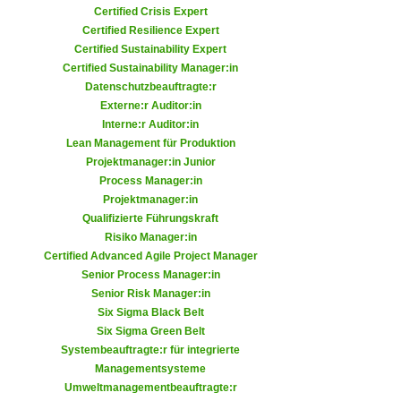
r
Certified Crisis Expert
a
t
Certified Resilience Expert
b
e
Certified Sustainability Expert
e
Certified Sustainability Manager:in
C
n
Datenschutzbeauftragte:r
o
.
Externe:r Auditor:in
o
Interne:r Auditor:in
W
k
Lean Management für Produktion
e
i
Projektmanager:in Junior
n
e
Process Manager:in
n
s
Projektmanager:in
S
Qualifizierte Führungskraft
z
i
Risiko Manager:in
u
e
Certified Advanced Agile Project Manager
A
Senior Process Manager:in
d
n
Senior Risk Manager:in
e
a
Six Sigma Black Belt
r
l
Six Sigma Green Belt
C
y
Systembeauftragte:r für integrierte
o
Managementsysteme
s
o
Umweltmanagementbeauftragte:r
e