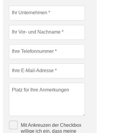
c
i
h
Ihr Unternehmen
m
t
m
e
u
Ihr Vor- und Nachname
n
n
S
g
i
v
Ihre Telefonnummer
e
e
,
r
d
Ihre E-Mail-Adresse
w
a
e
s
n
Platz für Ihre Anmerkungen
s
d
w
e
i
n
r
w
a
i
Mit Ankreuzen der Checkbox
u
r
willige ich ein, dass meine
c