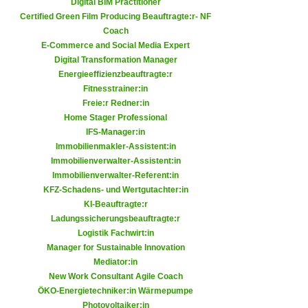
Digital BIM Practitioner
h
e
Certified Green Film Producing Beauftragte:r- NF
u
r
Coach
t
e
E-Commerce and Social Media Expert
z
n
Digital Transformation Manager
a
Energieeffizienzbeauftragte:r
“
b
Fitnesstrainer:in
k
k
Freie:r Redner:in
l
Home Stager Professional
o
i
IFS-Manager:in
m
c
Immobilienmakler-Assistent:in
m
k
Immobilienverwalter-Assistent:in
e
e
Immobilienverwalter-Referent:in
n
KFZ-Schadens- und Wertgutachter:in
n
z
KI-Beauftragte:r
,
w
Ladungssicherungsbeauftragte:r
v
Logistik Fachwirt:in
i
e
Manager for Sustainable Innovation
s
r
Mediator:in
c
w
New Work Consultant Agile Coach
h
e
ÖKO-Energietechniker:in Wärmepumpe
e
Photovoltaiker:in
n