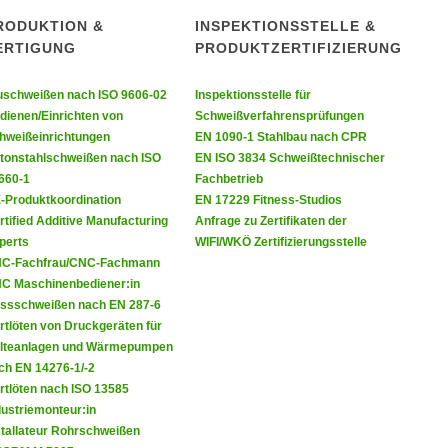
RODUKTION &
INSPEKTIONSSTELLE &
ERTIGUNG
PRODUKTZERTIFIZIERUNG
uschweißen nach ISO 9606-02
Inspektionsstelle für
dienen/Einrichten von
Schweißverfahrensprüfungen
hweißeinrichtungen
EN 1090-1 Stahlbau nach CPR
tonstahlschweißen nach ISO
EN ISO 3834 Schweißtechnischer
660-1
Fachbetrieb
-Produktkoordination
EN 17229 Fitness-Studios
rtified Additive Manufacturing
Anfrage zu Zertifikaten der
perts
WIFI/WKÖ Zertifizierungsstelle
C-Fachfrau/CNC-Fachmann
C Maschinenbediener:in
ssschweißen nach EN 287-6
rtlöten von Druckgeräten für
lteanlagen und Wärmepumpen
ch EN 14276-1/-2
rtlöten nach ISO 13585
dustriemonteur:in
stallateur Rohrschweißen