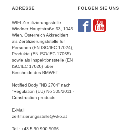
r
i
ADRESSE
FOLGEN SIE UNS
i
e
k
F
WIFI Zertifizierungsstelle
a
u
Folgen S
Folgen
Wiedner Hauptstraße 63, 1045
n
n
Wien, Österreich Akkreditiert
i
k
als Zertifizierungststelle für
s
Personen (EN ISO/IEC 17024),
t
c
Produkte (EN ISO/IEC 17065)
i
sowie als Inspektionsstelle (EN
h
o
ISO/IEC 17020) über
e
n
Bescheide des BMWET
n
d
U
Notified Body "NB 2704" nach
e
n
"Regulation (EU) No 305/2011 -
r
Construction products
t
W
e
e
E-Mail:
r
b
zertifizierungsstelle@wko.at
n
s
e
Tel.: +43 5 90 900 5066
e
h
i