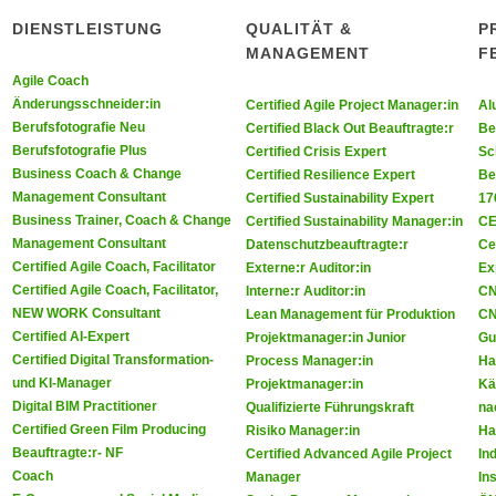
DIENSTLEISTUNG
QUALITÄT &
P
MANAGEMENT
F
Agile Coach
ie uns auf Facebook
 Sie uns auf Youtube
Änderungsschneider:in
Certified Agile Project Manager:in
Al
Berufsfotografie Neu
Certified Black Out Beauftragte:r
Be
Berufsfotografie Plus
Certified Crisis Expert
Sc
Business Coach & Change
Certified Resilience Expert
Be
Management Consultant
Certified Sustainability Expert
17
Business Trainer, Coach & Change
Certified Sustainability Manager:in
CE
Management Consultant
Datenschutzbeauftragte:r
Ce
Certified Agile Coach, Facilitator
Externe:r Auditor:in
Ex
Certified Agile Coach, Facilitator,
Interne:r Auditor:in
CN
NEW WORK Consultant
Lean Management für Produktion
CN
Certified AI-Expert
Projektmanager:in Junior
Gu
Certified Digital Transformation-
Process Manager:in
Ha
und KI-Manager
Projektmanager:in
Kä
Digital BIM Practitioner
Qualifizierte Führungskraft
na
Certified Green Film Producing
Risiko Manager:in
Ha
Beauftragte:r- NF
Certified Advanced Agile Project
In
Coach
Manager
In