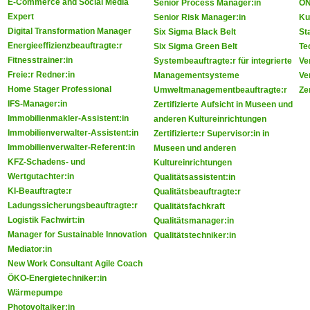
E-Commerce and Social Media
Senior Process Manager:in
ÖN
Expert
Senior Risk Manager:in
Ku
Digital Transformation Manager
Six Sigma Black Belt
St
Energieeffizienzbeauftragte:r
Six Sigma Green Belt
Te
Fitnesstrainer:in
Systembeauftragte:r für integrierte
Ve
Freie:r Redner:in
Managementsysteme
Ve
Home Stager Professional
Umweltmanagementbeauftragte:r
Zer
IFS-Manager:in
Zertifizierte Aufsicht in Museen und
Immobilienmakler-Assistent:in
anderen Kultureinrichtungen
Immobilienverwalter-Assistent:in
Zertifizierte:r Supervisor:in in
Immobilienverwalter-Referent:in
Museen und anderen
KFZ-Schadens- und
Kultureinrichtungen
Wertgutachter:in
Qualitätsassistent:in
KI-Beauftragte:r
Qualitätsbeauftragte:r
Ladungssicherungsbeauftragte:r
Qualitätsfachkraft
Logistik Fachwirt:in
Qualitätsmanager:in
Manager for Sustainable Innovation
Qualitätstechniker:in
Mediator:in
New Work Consultant Agile Coach
ÖKO-Energietechniker:in
Wärmepumpe
Photovoltaiker:in