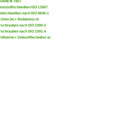
ORM M 7807
nststoffschweißen ISO 13067
ahlschweißen nach ISO 9606-1
chnische:r Redakteur:in
rschrauben nach ISO 1090-2
rschrauben nach ISO 1591-4
tifizierte:r Zellstofftechniker:in