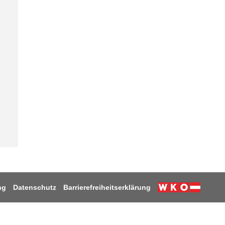
ng
Datenschutz
Barrierefreiheitserklärung
Weiter zur W