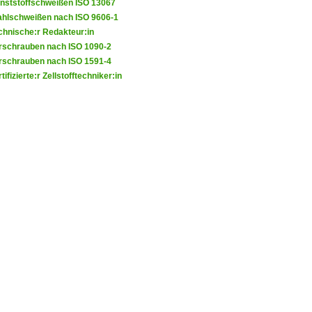
nststoffschweißen ISO 13067
ahlschweißen nach ISO 9606-1
chnische:r Redakteur:in
rschrauben nach ISO 1090-2
rschrauben nach ISO 1591-4
tifizierte:r Zellstofftechniker:in