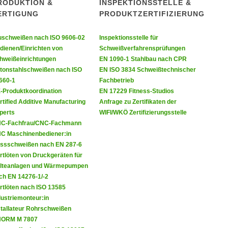
RODUKTION &
INSPEKTIONSSTELLE &
ERTIGUNG
PRODUKTZERTIFIZIERUNG
uschweißen nach ISO 9606-02
Inspektionsstelle für
dienen/Einrichten von
Schweißverfahrensprüfungen
hweißeinrichtungen
EN 1090-1 Stahlbau nach CPR
tonstahlschweißen nach ISO
EN ISO 3834 Schweißtechnischer
660-1
Fachbetrieb
-Produktkoordination
EN 17229 Fitness-Studios
rtified Additive Manufacturing
Anfrage zu Zertifikaten der
perts
WIFI/WKÖ Zertifizierungsstelle
C-Fachfrau/CNC-Fachmann
C Maschinenbediener:in
ssschweißen nach EN 287-6
rtlöten von Druckgeräten für
lteanlagen und Wärmepumpen
ch EN 14276-1/-2
rtlöten nach ISO 13585
dustriemonteur:in
stallateur Rohrschweißen
ORM M 7807