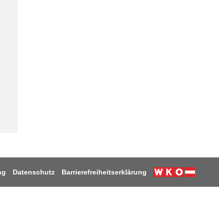
ng
Datenschutz
Barrierefreiheitserklärung
Weiter zur W