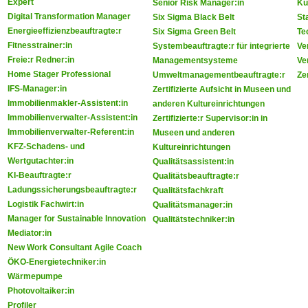
Expert
Senior Risk Manager:in
Ku
Digital Transformation Manager
Six Sigma Black Belt
St
Energieeffizienzbeauftragte:r
Six Sigma Green Belt
Te
Fitnesstrainer:in
Systembeauftragte:r für integrierte
Ve
Freie:r Redner:in
Managementsysteme
Ve
Home Stager Professional
Umweltmanagementbeauftragte:r
Zer
IFS-Manager:in
Zertifizierte Aufsicht in Museen und
Immobilienmakler-Assistent:in
anderen Kultureinrichtungen
Immobilienverwalter-Assistent:in
Zertifizierte:r Supervisor:in in
Immobilienverwalter-Referent:in
Museen und anderen
KFZ-Schadens- und
Kultureinrichtungen
Wertgutachter:in
Qualitätsassistent:in
KI-Beauftragte:r
Qualitätsbeauftragte:r
Ladungssicherungsbeauftragte:r
Qualitätsfachkraft
Logistik Fachwirt:in
Qualitätsmanager:in
Manager for Sustainable Innovation
Qualitätstechniker:in
Mediator:in
New Work Consultant Agile Coach
ÖKO-Energietechniker:in
Wärmepumpe
Photovoltaiker:in
Profiler