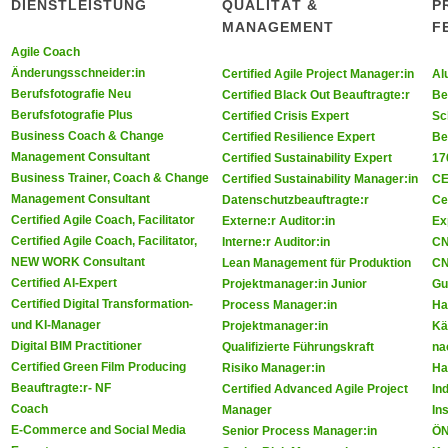
DIENSTLEISTUNG
QUALITÄT &
P
MANAGEMENT
F
Agile Coach
ie uns auf Facebook
 Sie uns auf Youtube
Änderungsschneider:in
Certified Agile Project Manager:in
Al
Berufsfotografie Neu
Certified Black Out Beauftragte:r
Be
Berufsfotografie Plus
Certified Crisis Expert
Sc
Business Coach & Change
Certified Resilience Expert
Be
Management Consultant
Certified Sustainability Expert
17
Business Trainer, Coach & Change
Certified Sustainability Manager:in
CE
Management Consultant
Datenschutzbeauftragte:r
Ce
Certified Agile Coach, Facilitator
Externe:r Auditor:in
Ex
Certified Agile Coach, Facilitator,
Interne:r Auditor:in
CN
NEW WORK Consultant
Lean Management für Produktion
CN
Certified AI-Expert
Projektmanager:in Junior
Gu
Certified Digital Transformation-
Process Manager:in
Ha
und KI-Manager
Projektmanager:in
Kä
Digital BIM Practitioner
Qualifizierte Führungskraft
na
Certified Green Film Producing
Risiko Manager:in
Ha
Beauftragte:r- NF
Certified Advanced Agile Project
In
Coach
Manager
In
E-Commerce and Social Media
Senior Process Manager:in
ÖN