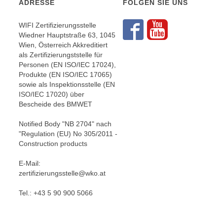
r
ADRESSE
FOLGEN SIE UNS
i
i
e
k
WIFI Zertifizierungsstelle
F
Folgen S
Folgen
Wiedner Hauptstraße 63, 1045
a
u
Wien, Österreich Akkreditiert
n
n
als Zertifizierungststelle für
i
k
Personen (EN ISO/IEC 17024),
s
Produkte (EN ISO/IEC 17065)
t
c
sowie als Inspektionsstelle (EN
i
ISO/IEC 17020) über
h
o
Bescheide des BMWET
e
n
n
d
Notified Body "NB 2704" nach
U
"Regulation (EU) No 305/2011 -
e
n
Construction products
r
t
W
E-Mail:
e
e
zertifizierungsstelle@wko.at
r
b
n
Tel.: +43 5 90 900 5066
s
e
e
h
i