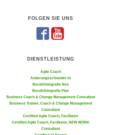
n
i
S
c
i
FOLGEN SIE UNS
h
e
n
a
Folgen Sie uns 
Folgen Sie un
i
u
c
f
h
„
t
DIENSTLEISTUNG
A
d
l
e
Agile Coach
l
Änderungsschneider:in
m
e
Berufsfotografie Neu
D
a
Berufsfotografie Plus
a
k
Business Coach & Change Management Consultant
t
z
Business Trainer, Coach & Change Management
e
Consultant
e
n
Certified Agile Coach, Facilitator
p
s
Certified Agile Coach, Facilitator, NEW WORK
t
Consultant
c
i