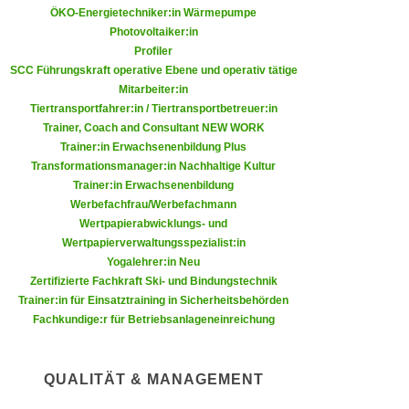
n
ÖKO-Energietechniker:in Wärmepumpe
d
Photovoltaiker:in
E
e
Profiler
U
n
SCC Führungskraft operative Ebene und operativ tätige
-
w
Mitarbeiter:in
U
i
Tiertransportfahrer:in / Tiertransportbetreuer:in
S
Trainer, Coach and Consultant NEW WORK
r
A
Trainer:in Erwachsenenbildung Plus
z
u
Transformationsmanager:in Nachhaltige Kultur
i
Trainer:in Erwachsenenbildung
n
e
Werbefachfrau/Werbefachmann
t
l
Wertpapierabwicklungs- und
e
o
Wertpapierverwaltungsspezialist:in
r
r
Yogalehrer:in Neu
w
Zertifizierte Fachkraft Ski- und Bindungstechnik
i
o
Trainer:in für Einsatztraining in Sicherheitsbehörden
e
r
Fachkundige:r für Betriebsanlageneinreichung
n
f
t
e
i
QUALITÄT & MANAGEMENT
n
e
h