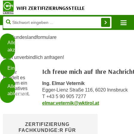
WIFI ZERTIFIZIERUNGSSTELLE
Diese
Mo
Seite
Zum Inhalt springen
Zur Fußzeile springen
verwendet
Bundeslandformulare
Cookies
Alle
akzeptieren
O
Jetzt unverbindlich anfragen!
h
Einstellungen
n
Ich freue mich auf Ihre Nachricht
e
B
Ing. Elmar Veternik
I
Alle
i
Egger-Lienz Straße 116, 6020 Innsbruck
h
ablehnen
t
T +43 5 90 905 7277
r
t
elmar.veternik@wktirol.at
e
Weiterlesen
e
Z
b
u
e
ZERTIFIZIERUNG
s
FACHKUNDIGE:R FÜR
a
- nur für sichtbaren Text
t