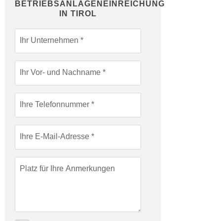
BETRIEBSANLAGENEINREICHUNG
c
i
IN TIROL
h
m
t
m
Ihr Unternehmen
e
u
n
n
S
g
Ihr Vor- und Nachname
i
v
e
e
,
Ihre Telefonnummer
r
d
w
a
e
Ihre E-Mail-Adresse
s
n
s
d
w
e
Platz für Ihre Anmerkungen
i
n
r
w
a
i
u
r
c