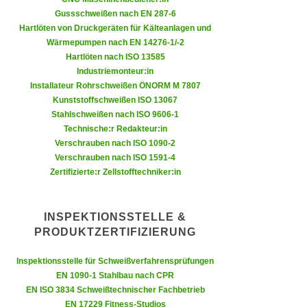
n
Gussschweißen nach EN 287-6
e
,
Hartlöten von Druckgeräten für Kälteanlagen und
l
g
Wärmepumpen nach EN 14276-1/-2
e
Hartlöten nach ISO 13585
e
v
Industriemonteur:in
l
a
Installateur Rohrschweißen ÖNORM M 7807
a
n
Kunststoffschweißen ISO 13067
n
t
Stahlschweißen nach ISO 9606-1
g
Technische:r Redakteur:in
e
e
Verschrauben nach ISO 1090-2
I
n
Verschrauben nach ISO 1591-4
n
Zertifizierte:r Zellstofftechniker:in
I
h
h
a
r
l
INSPEKTIONSSTELLE &
e
t
PRODUKTZERTIFIZIERUNG
d
e
u
Inspektionsstelle für Schweißverfahrensprüfungen
a
r
EN 1090-1 Stahlbau nach CPR
n
c
EN ISO 3834 Schweißtechnischer Fachbetrieb
z
EN 17229 Fitness-Studios
h