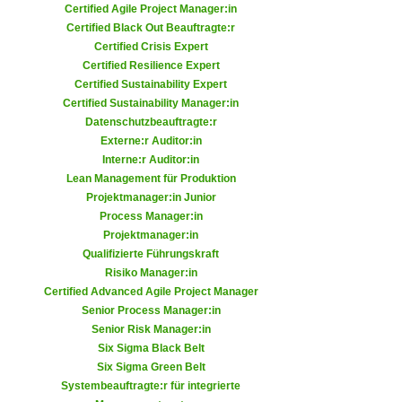
r
Certified Agile Project Manager:in
a
t
Certified Black Out Beauftragte:r
b
Certified Crisis Expert
e
e
Certified Resilience Expert
C
n
Certified Sustainability Expert
o
Certified Sustainability Manager:in
.
o
Datenschutzbeauftragte:r
W
k
Externe:r Auditor:in
e
i
Interne:r Auditor:in
n
e
Lean Management für Produktion
n
Projektmanager:in Junior
s
S
Process Manager:in
z
i
Projektmanager:in
u
Qualifizierte Führungskraft
e
A
Risiko Manager:in
d
n
Certified Advanced Agile Project Manager
e
a
Senior Process Manager:in
r
l
Senior Risk Manager:in
C
Six Sigma Black Belt
y
o
Six Sigma Green Belt
s
o
Systembeauftragte:r für integrierte
e