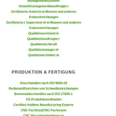
Managementsysteme
k
z
Umweltmanagementbeauftragte:r
i
w
Zertifizierte Aufsicht in Museen und anderen
e
e
Kultureinrichtungen
-
c
Zertifizierte:r Supervisor:in in Museen und anderen
S
Kultureinrichtungen
k
e
Qualitätsassistent:in
e
t
Qualitätsbeauftragte:r
n
Qualitätsfachkraft
z
u
Qualitätsmanager:in
u
n
Qualitätstechniker:in
n
d
g
u
z
PRODUKTION & FERTIGUNG
m
u
f
s
Aluschweißen nach ISO 9606-02
ü
t
Bedienen/Einrichten von Schweißeinrichtungen
r
Betonstahlschweißen nach ISO 17660-1
i
S
CE-Produktkoordination
m
i
Certified Additive Manufacturing Experts
m
e
CNC-Fachfrau/CNC-Fachmann
e
r
CNC Maschinenbediener:in