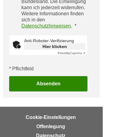
Bundesland. Die Einwilligung
i
e
kann ich jederzeit widerrufen.
k
F
Weitere Informationen finden
a
u
sich in den
n
Datenschutzhinweisen
.
n
i
k
s
Anti-Roboter-Verifizierung
t
c
Hier klicken
i
h
Friendly
Captcha ⇗
o
e
n
n
* Pflichtfeld
d
U
e
n
Absenden
r
t
W
e
e
r
b
n
s
Cookie-Einstellungen
e
e
Offenlegung
h
i
m
Datenschutz
t