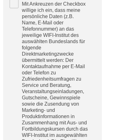
n
Mit Ankreuzen der Checkbox
h
u
willige ich ein, dass meine
C
persönliche Daten (z.B.
r
o
Name, E-Mail oder
C
Telefonnummer) an das
o
o
jeweilige WIFI-Institut des
k
o
auswählten Bundeslands für
i
k
folgende
e
Direktmarketingzwecke
i
s
übermittelt werden: Der
e
Kontaktaufnahme per E-Mail
v
s
oder Telefon zu
o
,
Zufriedenheitsumfragen zu
n
d
Service und Beratung,
U
Veranstaltungseinladungen,
i
S
Gutscheine, Gewinnspiele
e
sowie die Zusendung von
-
f
Marketing- und
a
ü
Produktinformationen in
m
r
Zusammenhang mit Aus- und
e
Fortbildungskursen durch das
d
r
WIFI-Institut im ausgewählten
i