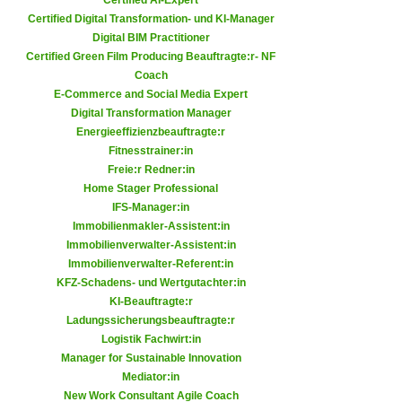
Certified AI-Expert
h
e
Certified Digital Transformation- und KI-Manager
u
r
Digital BIM Practitioner
t
e
Certified Green Film Producing Beauftragte:r- NF
z
Coach
n
a
E-Commerce and Social Media Expert
“
b
Digital Transformation Manager
k
Energieeffizienzbeauftragte:r
k
l
Fitnesstrainer:in
o
i
Freie:r Redner:in
m
c
Home Stager Professional
m
k
IFS-Manager:in
e
Immobilienmakler-Assistent:in
e
n
Immobilienverwalter-Assistent:in
n
z
Immobilienverwalter-Referent:in
,
KFZ-Schadens- und Wertgutachter:in
w
v
KI-Beauftragte:r
i
e
Ladungssicherungsbeauftragte:r
s
r
Logistik Fachwirt:in
c
w
Manager for Sustainable Innovation
h
Mediator:in
e
e
New Work Consultant Agile Coach
n