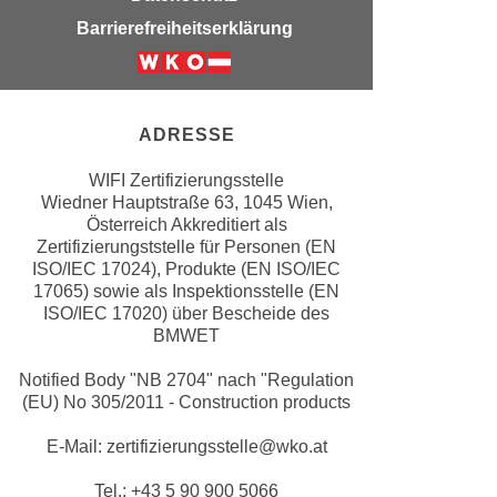
e
e
Barrierefreiheitserklärung
n
n
e
o
Weiter zur Website der Wirschfatska
i
t
n
w
ADRESSE
s
e
e
WIFI Zertifizierungsstelle
n
Wiedner Hauptstraße 63, 1045 Wien,
t
d
Österreich Akkreditiert als
z
i
Zertifizierungststelle für Personen (EN
e
g
ISO/IEC 17024), Produkte (EN ISO/IEC
n
17065) sowie als Inspektionsstelle (EN
s
,
ISO/IEC 17020) über Bescheide des
i
BMWET
w
n
e
d
Notified Body "NB 2704" nach "Regulation
l
.
(EU) No 305/2011 - Construction products
c
W
h
E-Mail: zertifizierungsstelle@wko.at
e
e
n
Tel.: +43 5 90 900 5066
s